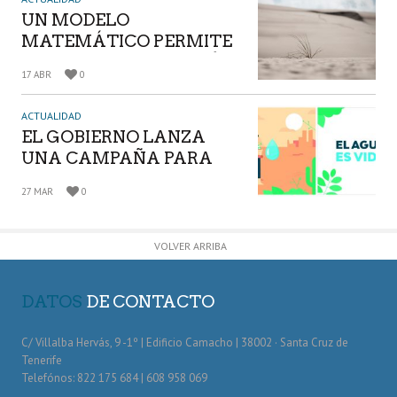
LLUVIAS SORPRENDEN
UN MODELO
A CANARIAS
MATEMÁTICO PERMITE
PREDECIR LA DURACIÓN
17 ABR
0
Y PERIODICIDAD DE LAS
SEQUÍAS
ACTUALIDAD
EL GOBIERNO LANZA
UNA CAMPAÑA PARA
CONCIENCIAR SOBRE EL
27 MAR
0
USO DEL AGUA
VOLVER ARRIBA
DATOS
DE CONTACTO
C/ Villalba Hervás, 9 -1º | Edificio Camacho | 38002 · Santa Cruz de
Tenerife
Telefónos: 822 175 684 | 608 958 069