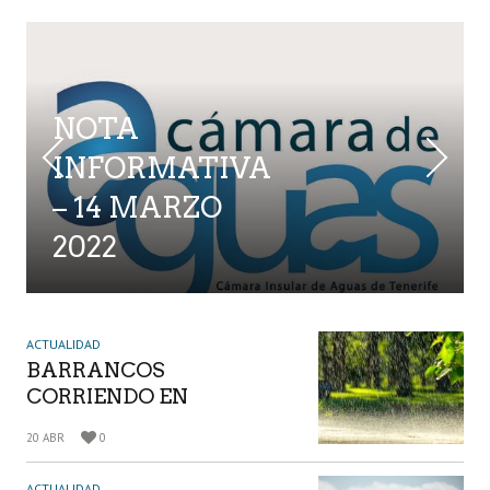
NOTA
INFORMATIVA
– 14 MARZO
2022
ACTUALIDAD
BARRANCOS
CORRIENDO EN
TENERIFE Y CALLES
20 ABR
0
INUNDADAS EN
LANZAROTE: FUERTES
ACTUALIDAD