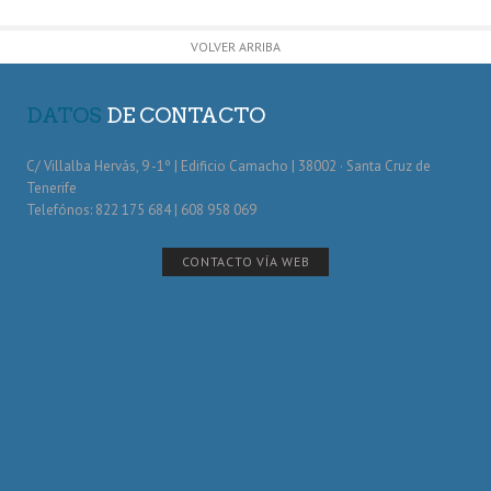
VOLVER ARRIBA
DATOS
DE CONTACTO
C/ Villalba Hervás, 9 -1º | Edificio Camacho | 38002 · Santa Cruz de
Tenerife
Telefónos: 822 175 684 | 608 958 069
CONTACTO VÍA WEB