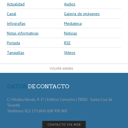
Actualidad
Audios
Canal
Galería de imágenes
Infografías
Mediateca
Notas informativas
Noticias
Portada
RSE
Tanquillas
Vídeos
VOLVER ARRIBA
DATOS
DE CONTACTO
C/ Villalba Hervás, 9 -1º | Edificio Camacho | 38002 · Santa Cruz de
Tenerife
Telefónos: 822 175 684 | 608 958 069
CONTACTO VÍA WEB