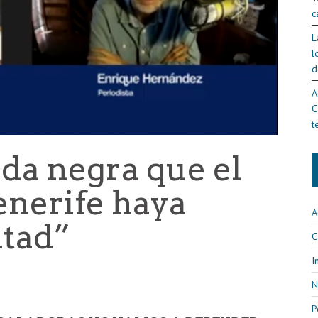
c
L
l
d
A
C
t
da negra que el
enerife haya
A
itad”
C
I
N
P