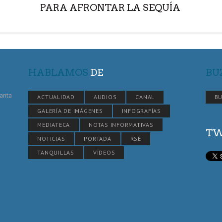
PARA AFRONTAR LA SEQUÍA
HABLAMOS
DE
BU
Santa
ACTUALIDAD
AUDIOS
CANAL
BU
GALERÍA DE IMÁGENES
INFOGRAFÍAS
MEDIATECA
NOTAS INFORMATIVAS
TW
NOTICIAS
PORTADA
RSE
TANQUILLAS
VÍDEOS