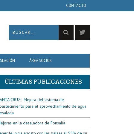
CONTACTO
ISLACIÓN
ÁREA SOCIOS
ÚLTIMAS PUBLICACIONES
ANTA CRUZ | Mejora del sistema de
bastecimiento para el aprovechamiento de agua
esalada
ejoras en la desaladora de Fonsalía
enerife inicia agosto con las balsas al 55% de su