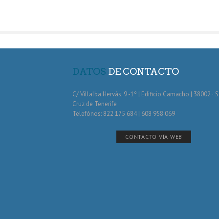
DATOS
DE CONTACTO
C/ Villalba Hervás, 9 -1º | Edificio Camacho | 38002 · 
Cruz de Tenerife
Telefónos: 822 175 684 | 608 958 069
CONTACTO VÍA WEB