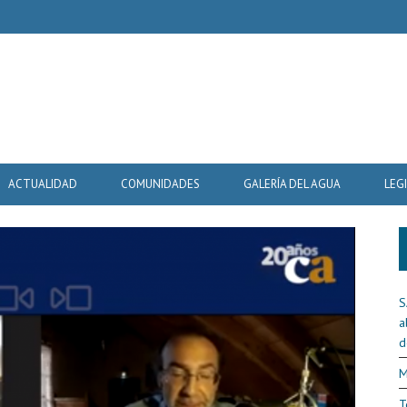
ACTUALIDAD
COMUNIDADES
GALERÍA DEL AGUA
LEG
S
a
d
M
T