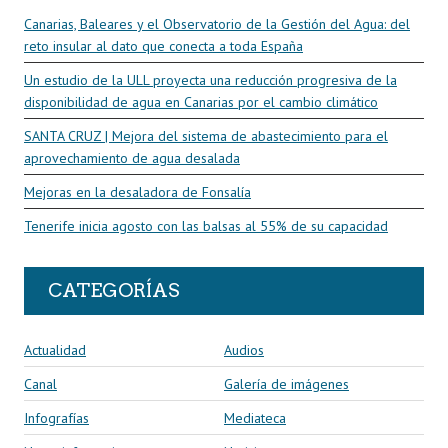
k
p
r
Canarias, Baleares y el Observatorio de la Gestión del Agua: del
reto insular al dato que conecta a toda España
Un estudio de la ULL proyecta una reducción progresiva de la
disponibilidad de agua en Canarias por el cambio climático
SANTA CRUZ | Mejora del sistema de abastecimiento para el
aprovechamiento de agua desalada
Mejoras en la desaladora de Fonsalía
Tenerife inicia agosto con las balsas al 55% de su capacidad
CATEGORÍAS
Actualidad
Audios
Canal
Galería de imágenes
Infografías
Mediateca