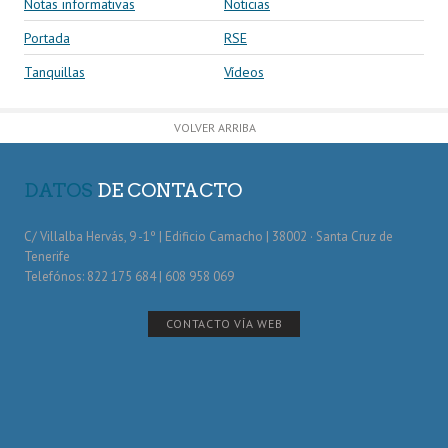
Notas informativas
Noticias
Portada
RSE
Tanquillas
Vídeos
VOLVER ARRIBA
DATOS
DE CONTACTO
C/ Villalba Hervás, 9 -1º | Edificio Camacho | 38002 · Santa Cruz de
Tenerife
Telefónos: 822 175 684 | 608 958 069
CONTACTO VÍA WEB