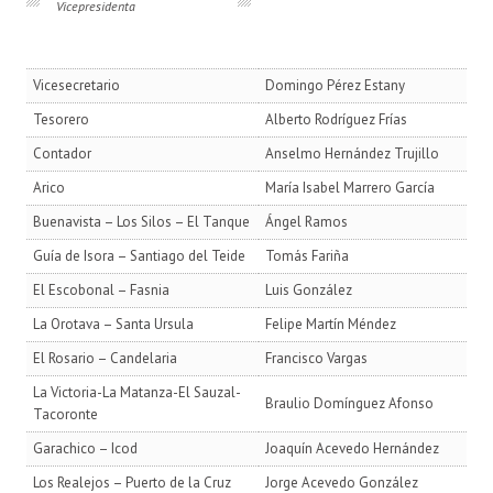
Vicepresidenta
Vicesecretario
Domingo Pérez Estany
Tesorero
Alberto Rodríguez Frías
Contador
Anselmo Hernández Trujillo
Arico
María Isabel Marrero García
Buenavista – Los Silos – El Tanque
Ángel Ramos
Guía de Isora – Santiago del Teide
Tomás Fariña
El Escobonal – Fasnia
Luis González
La Orotava – Santa Ursula
Felipe Martín Méndez
El Rosario – Candelaria
Francisco Vargas
La Victoria-La Matanza-El Sauzal-
Braulio Domínguez Afonso
Tacoronte
Garachico – Icod
Joaquín Acevedo Hernández
Los Realejos – Puerto de la Cruz
Jorge Acevedo González