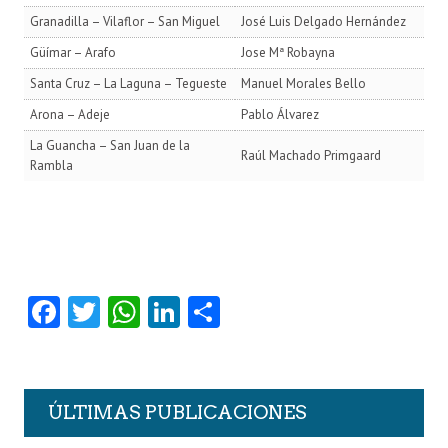
Granadilla – Vilaflor – San Miguel
José Luis Delgado Hernández
Güímar – Arafo
Jose Mª Robayna
Santa Cruz – La Laguna – Tegueste
Manuel Morales Bello
Arona – Adeje
Pablo Álvarez
La Guancha – San Juan de la
Raúl Machado Primgaard
Rambla
Fa
T
W
Li
C
ce
w
ha
nk
o
b
itt
ts
e
m
o
er
A
dI
pa
ÚLTIMAS PUBLICACIONES
o
p
n
rti