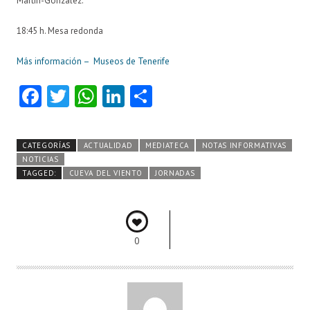
Martín-González.
18:45 h
. Mesa redonda
Más información – Museos de Tenerife
Fa
T
W
Li
C
ce
w
ha
nk
o
b
itt
ts
e
m
CATEGORÍAS
ACTUALIDAD
MEDIATECA
NOTAS INFORMATIVAS
o
er
A
dI
pa
NOTICIAS
TAGGED:
CUEVA DEL VIENTO
JORNADAS
o
p
n
rti
k
p
r
0