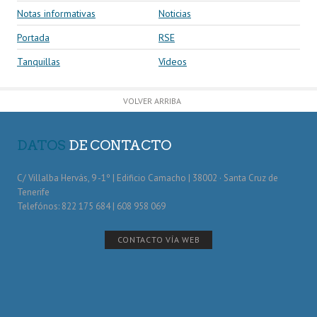
Notas informativas
Noticias
Portada
RSE
Tanquillas
Vídeos
VOLVER ARRIBA
DATOS
DE CONTACTO
C/ Villalba Hervás, 9 -1º | Edificio Camacho | 38002 · Santa Cruz de
Tenerife
Telefónos: 822 175 684 | 608 958 069
CONTACTO VÍA WEB