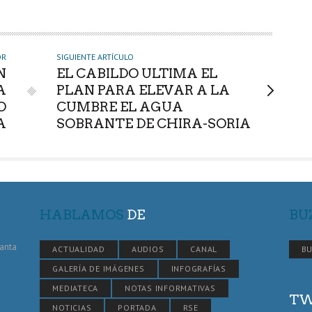
OR
SIGUIENTE ARTÍCULO
N
EL CABILDO ULTIMA EL
A
PLAN PARA ELEVAR A LA
O
CUMBRE EL AGUA
A
SOBRANTE DE CHIRA-SORIA
HABLAMOS
DE
BU
Santa
ACTUALIDAD
AUDIOS
CANAL
BU
GALERÍA DE IMÁGENES
INFOGRAFÍAS
MEDIATECA
NOTAS INFORMATIVAS
TW
NOTICIAS
PORTADA
RSE