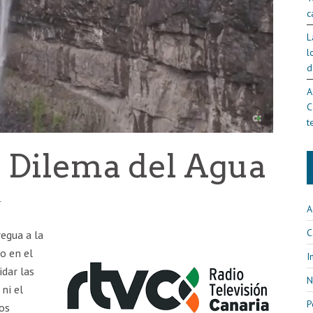
c
L
l
d
A
C
t
l Dilema del Agua
4
A
C
regua a la
o en el
I
dar las
N
 ni el
P
mos