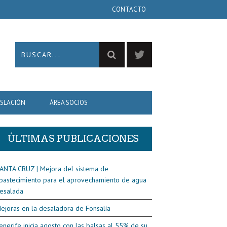
CONTACTO
ISLACIÓN
ÁREA SOCIOS
ÚLTIMAS PUBLICACIONES
ANTA CRUZ | Mejora del sistema de
bastecimiento para el aprovechamiento de agua
esalada
ejoras en la desaladora de Fonsalía
enerife inicia agosto con las balsas al 55% de su