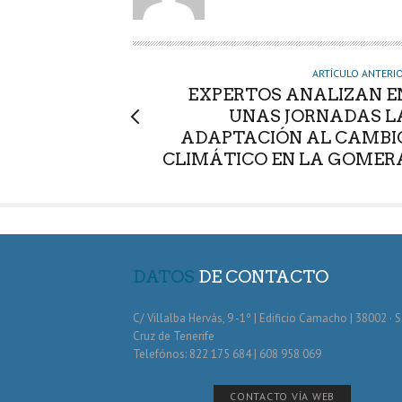
O
R
ARTÍCULO ANTERI
EXPERTOS ANALIZAN E
UNAS JORNADAS L
ADAPTACIÓN AL CAMBI
CLIMÁTICO EN LA GOMER
DATOS
DE CONTACTO
C/ Villalba Hervás, 9 -1º | Edificio Camacho | 38002 · 
Cruz de Tenerife
Telefónos: 822 175 684 | 608 958 069
CONTACTO VÍA WEB