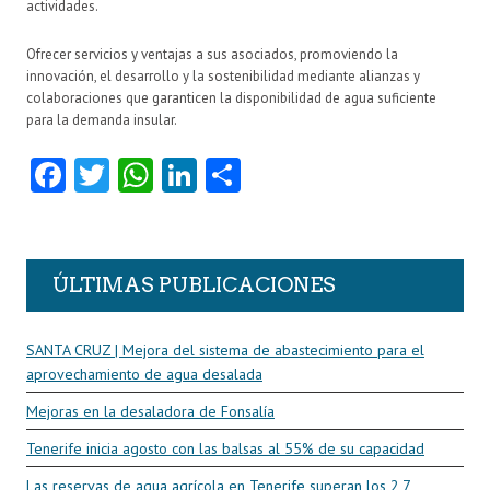
actividades.
Ofrecer servicios y ventajas a sus asociados, promoviendo la
innovación, el desarrollo y la sostenibilidad mediante alianzas y
colaboraciones que garanticen la disponibilidad de agua suficiente
para la demanda insular.
Fa
T
W
Li
C
ce
w
ha
nk
o
b
itt
ts
e
m
o
er
A
dI
pa
ÚLTIMAS PUBLICACIONES
o
p
n
rti
k
p
r
SANTA CRUZ | Mejora del sistema de abastecimiento para el
aprovechamiento de agua desalada
Mejoras en la desaladora de Fonsalía
Tenerife inicia agosto con las balsas al 55% de su capacidad
Las reservas de agua agrícola en Tenerife superan los 2,7