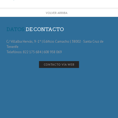
VOLVER ARRIBA
DATOS
DE CONTACTO
C/ Villalba Hervás, 9 -1º | Edificio Camacho | 38002 · Santa Cruz de
Tenerife
Telefónos: 822 175 684 | 608 958 069
CONTACTO VÍA WEB