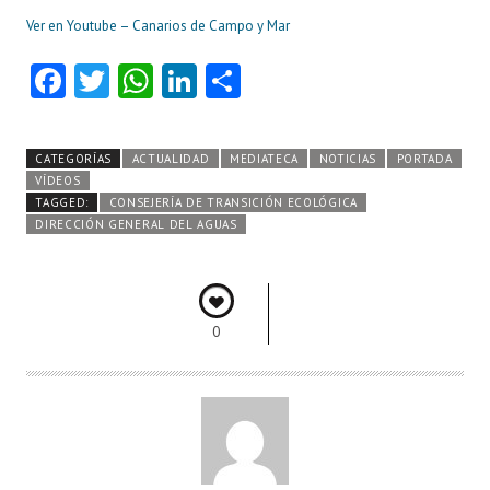
Ver en Youtube – Canarios de Campo y Mar
Fa
T
W
Li
C
ce
w
ha
nk
o
b
itt
ts
e
m
CATEGORÍAS
ACTUALIDAD
MEDIATECA
NOTICIAS
PORTADA
o
er
A
dI
pa
VÍDEOS
TAGGED:
CONSEJERÍA DE TRANSICIÓN ECOLÓGICA
o
p
n
rti
DIRECCIÓN GENERAL DEL AGUAS
k
p
r
0