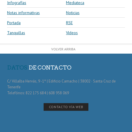
Infografías
Mediateca
Notas informativas
Noticias
Portada
RSE
Tanquillas
Vídeos
VOLVER ARRIBA
DATOS
DE CONTACTO
C/ Villalba Hervás, 9 -1º | Edificio Camacho | 38002 · Santa Cruz de
Tenerife
Telefónos: 822 175 684 | 608 958 069
CONTACTO VÍA WEB