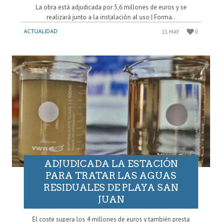
La obra está adjudicada por 5,6 millones de euros y se
realizará junto a la instalación al uso | Forma..
ACTUALIDAD
11 MAY
0
ADJUDICADA LA ESTACIÓN
PARA TRATAR LAS AGUAS
RESIDUALES DE PLAYA SAN
JUAN
El coste supera los 4 millones de euros y también presta