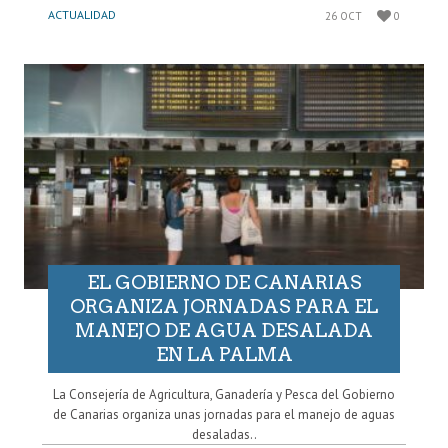
ACTUALIDAD
26 OCT
0
EL GOBIERNO DE CANARIAS
ORGANIZA JORNADAS PARA EL
MANEJO DE AGUA DESALADA
EN LA PALMA
La Consejería de Agricultura, Ganadería y Pesca del Gobierno
de Canarias organiza unas jornadas para el manejo de aguas
desaladas..