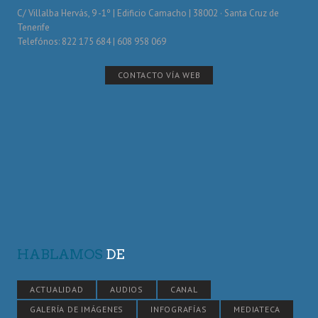
C/ Villalba Hervás, 9 -1º | Edificio Camacho | 38002 · Santa Cruz de
Tenerife
Telefónos: 822 175 684 | 608 958 069
CONTACTO VÍA WEB
HABLAMOS
DE
ACTUALIDAD
AUDIOS
CANAL
GALERÍA DE IMÁGENES
INFOGRAFÍAS
MEDIATECA