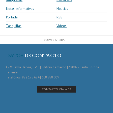
Notas informativas
Noticias
Portada
RSE
Tanquillas
Vídeos
VOLVER ARRIBA
DATOS
DE CONTACTO
C/ Villalba Hervás, 9 -1º | Edificio Camacho | 38002 · Santa Cruz de
Tenerife
Telefónos: 822 175 684 | 608 958 069
CONTACTO VÍA WEB