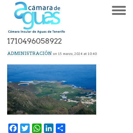
1710496058922
ADMINISTRACIÓN
on 15 marzo, 2024 at 10:40
Fa
T
W
Li
C