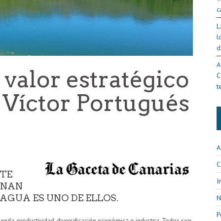
c
L
l
d
A
 valor estratégico
C
t
r Víctor Portugués
A
C
ATE
I
INAN
AGUA ES UNO DE ELLOS.
N
P
enda, productividad, diversificación económica o industria. Todos son