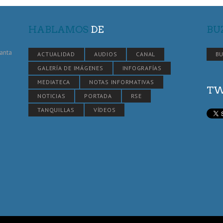
HABLAMOS
DE
BU
Santa
ACTUALIDAD
AUDIOS
CANAL
BU
GALERÍA DE IMÁGENES
INFOGRAFÍAS
MEDIATECA
NOTAS INFORMATIVAS
TW
NOTICIAS
PORTADA
RSE
TANQUILLAS
VÍDEOS