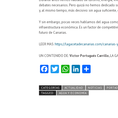
debates necesarios. Pero quizá no hemos dedicado s
y, al mismo tiempo, más decisivo: sin agua suficiente,
Y sin embargo, pocas veces hablamos del agua como 
infraestructura económica. Es un factor de competitiv
futuro de Canarias.
LEER MAS:
https://lagacetadecanarias.com/canarias-y
UN CONTENIDO DE:
Víctor Portugués Carrillo,
LA G
Fa
T
W
Li
C
ce
w
ha
nk
o
b
itt
ts
e
m
CATEGORÍAS
ACTUALIDAD
NOTICIAS
PORTA
o
er
A
dI
pa
TAGGED:
AGUA Y ECONOMÍA
o
p
n
rti
k
p
r