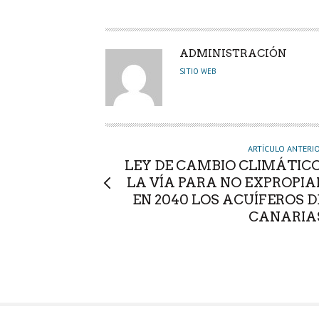
A
ADMINISTRACIÓN
U
SITIO WEB
T
O
R
ARTÍCULO ANTERI
LEY DE CAMBIO CLIMÁTICO
LA VÍA PARA NO EXPROPIA
EN 2040 LOS ACUÍFEROS D
CANARIA