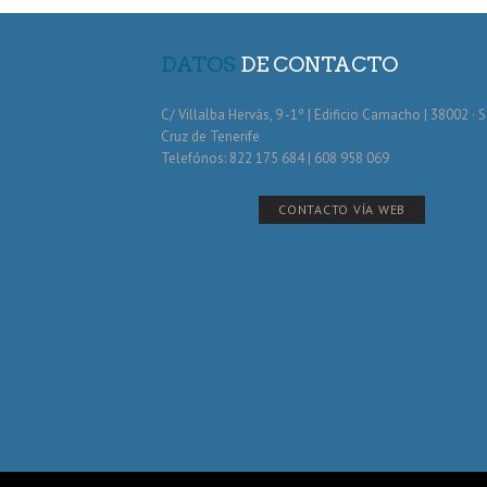
DATOS
DE CONTACTO
C/ Villalba Hervás, 9 -1º | Edificio Camacho | 38002 · 
Cruz de Tenerife
Telefónos: 822 175 684 | 608 958 069
CONTACTO VÍA WEB