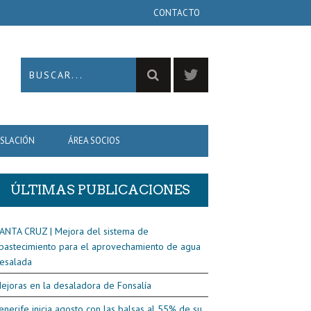
CONTACTO
ISLACIÓN
ÁREA SOCIOS
ÚLTIMAS PUBLICACIONES
ANTA CRUZ | Mejora del sistema de
bastecimiento para el aprovechamiento de agua
esalada
ejoras en la desaladora de Fonsalía
enerife inicia agosto con las balsas al 55% de su