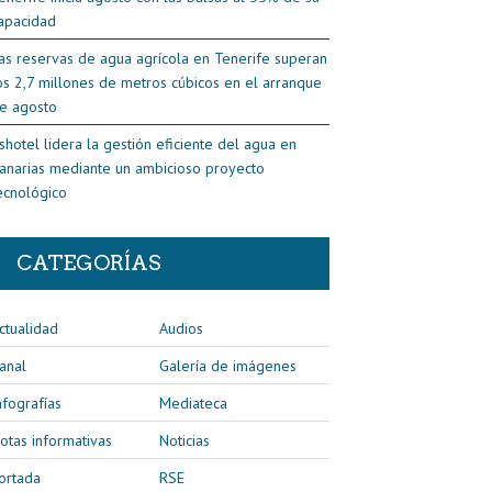
apacidad
as reservas de agua agrícola en Tenerife superan
os 2,7 millones de metros cúbicos en el arranque
e agosto
shotel lidera la gestión eficiente del agua en
anarias mediante un ambicioso proyecto
ecnológico
CATEGORÍAS
ctualidad
Audios
anal
Galería de imágenes
nfografías
Mediateca
otas informativas
Noticias
ortada
RSE