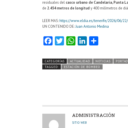
residuales del
casco urbano de Candelaria, Punta La
de
2.454 metros de longitud
y 400 milímetros de di
LEER MAS:
https://www.eldia.es/tenerife/2026/06/2
UN CONTENIDO DE:
Juan Antonio Medina
Fa
T
W
Li
C
ce
w
ha
nk
o
b
itt
ts
e
m
CATEGORÍAS
ACTUALIDAD
NOTICIAS
PORTA
o
er
A
dI
pa
TAGGED:
ESTACIÓN DE BOMBEO
o
p
n
rti
k
p
r
A
ADMINISTRACIÓN
U
SITIO WEB