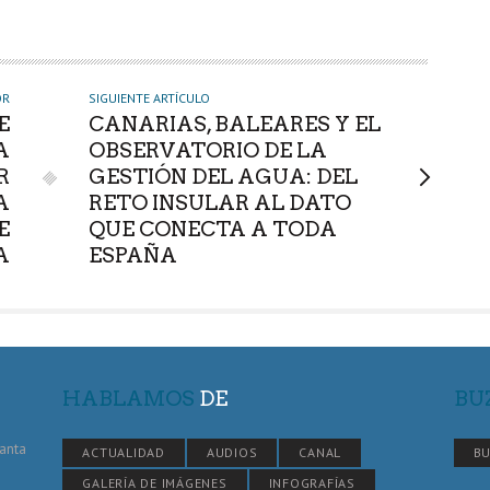
OR
SIGUIENTE ARTÍCULO
E
CANARIAS, BALEARES Y EL
A
OBSERVATORIO DE LA
R
GESTIÓN DEL AGUA: DEL
A
RETO INSULAR AL DATO
E
QUE CONECTA A TODA
A
ESPAÑA
HABLAMOS
DE
BU
Santa
ACTUALIDAD
AUDIOS
CANAL
BU
GALERÍA DE IMÁGENES
INFOGRAFÍAS