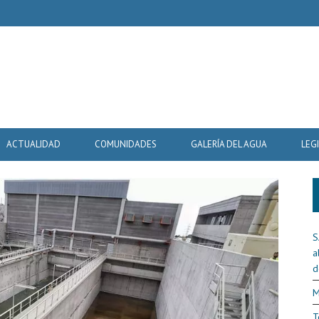
ACTUALIDAD
COMUNIDADES
GALERÍA DEL AGUA
LEG
S
a
d
M
T