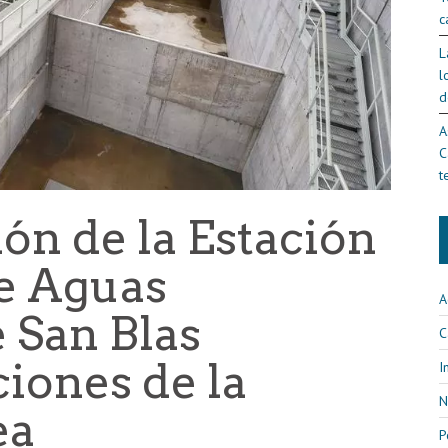
c
L
l
d
A
C
t
ón de la Estación
e Aguas
A
 San Blas
C
iones de la
I
N
ea
P