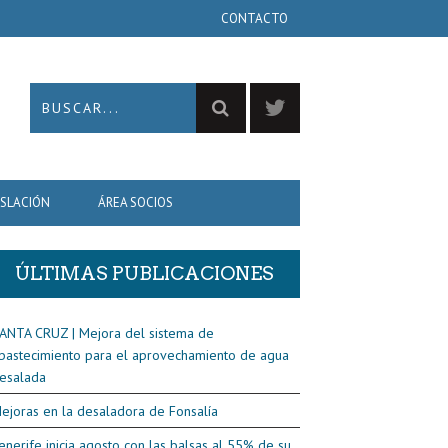
CONTACTO
ISLACIÓN
ÁREA SOCIOS
ÚLTIMAS PUBLICACIONES
ANTA CRUZ | Mejora del sistema de
bastecimiento para el aprovechamiento de agua
esalada
ejoras en la desaladora de Fonsalía
enerife inicia agosto con las balsas al 55% de su