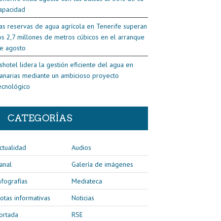
apacidad
as reservas de agua agrícola en Tenerife superan
os 2,7 millones de metros cúbicos en el arranque
e agosto
shotel lidera la gestión eficiente del agua en
anarias mediante un ambicioso proyecto
ecnológico
CATEGORÍAS
ctualidad
Audios
anal
Galería de imágenes
nfografías
Mediateca
otas informativas
Noticias
ortada
RSE