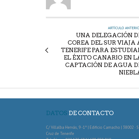
T
O
R
ARTÍCULO ANTERI
UNA DELEGACIÓN D
COREA DEL SUR VIAJA 
TENERIFE PARA ESTUDIA
EL ÉXITO CANARIO EN L
CAPTACIÓN DE AGUA D
NIEBL
DATOS
DE CONTACTO
C/ Villalba Hervás, 9 -1º | Edificio Camacho | 38002 · 
Cruz de Tenerife