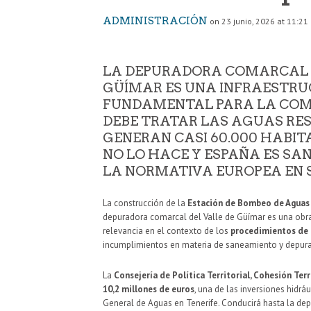
ADMINISTRACIÓN
on 23 junio, 2026 at 11:21
LA DEPURADORA COMARCAL 
GÜÍMAR ES UNA INFRAESTR
FUNDAMENTAL PARA LA CO
DEBE TRATAR LAS AGUAS RE
GENERAN CASI 60.000 HABIT
NO LO HACE Y ESPAÑA ES SA
LA NORMATIVA EUROPEA EN 
La construcción de la
Estación de Bombeo de Aguas 
depuradora comarcal del Valle de Güímar es una obra
relevancia en el contexto de los
procedimientos de 
incumplimientos en materia de saneamiento y depura
La
Consejería de Política Territorial, Cohesión Terr
10,2 millones de euros
, una de las inversiones hidrá
General de Aguas en Tenerife. Conducirá hasta la de