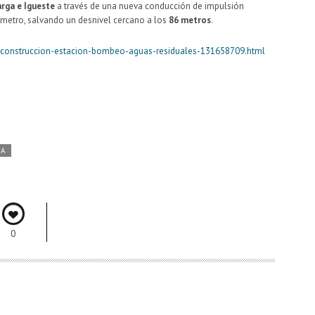
rga e Igueste
a través de una nueva conducción de impulsión
ámetro, salvando un desnivel cercano a los
86 metros
.
2/construccion-estacion-bombeo-aguas-residuales-131658709.html
DA
0