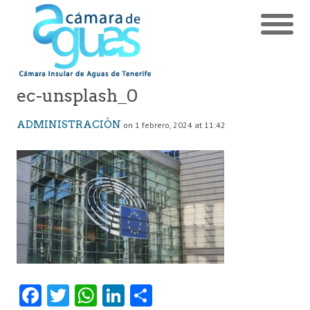
ec-unsplash_0
ADMINISTRACIÓN
on 1 febrero, 2024 at 11:42
Fa
T
W
Li
C