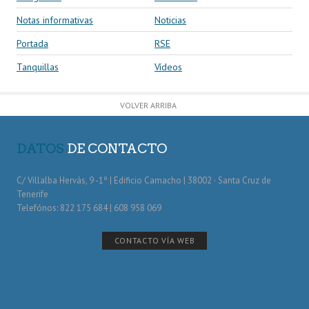
Notas informativas
Noticias
Portada
RSE
Tanquillas
Vídeos
VOLVER ARRIBA
DATOS
DE CONTACTO
C/ Villalba Hervás, 9 -1º | Edificio Camacho | 38002 · Santa Cruz de
Tenerife
Telefónos: 822 175 684 | 608 958 069
CONTACTO VÍA WEB