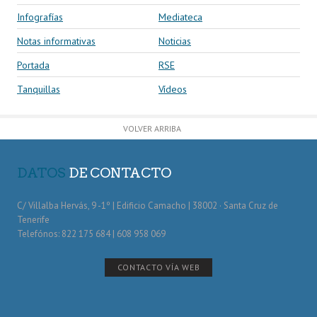
Infografías
Mediateca
Notas informativas
Noticias
Portada
RSE
Tanquillas
Vídeos
VOLVER ARRIBA
DATOS
DE CONTACTO
C/ Villalba Hervás, 9 -1º | Edificio Camacho | 38002 · Santa Cruz de
Tenerife
Telefónos: 822 175 684 | 608 958 069
CONTACTO VÍA WEB