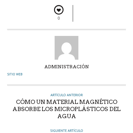
o
p
n
rti
k
p
r
0
A
ADMINISTRACIÓN
U
SITIO WEB
T
O
R
ARTÍCULO ANTERIOR
CÓMO UN MATERIAL MAGNÉTICO
ABSORBE LOS MICROPLÁSTICOS DEL
AGUA
SIGUIENTE ARTÍCULO