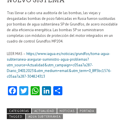
NUEVO SISTEMA
Tras llevar a cabo una auditoría de las bombas, las viejas y
desgastadas bombas de pozo fabricadas en Rusia fueron sustituidas
por bombas de agua subterránea SP de Grundfos, de acero inoxidable
de alta eficiencia energética. Las bombas SP se suministraron
completas con módulos de protección del motor integrados en un
cuadro de control Grundfos MP204.
LEER MAS –
https://www.iagua.es/noticias/grundfos/toma-agua-
subterranea-asegurar-suministro-agua-problemas?
utm_source=Actualidad&utm_campaign=c05aa7a287-
Diario_04012023&utm_medium=email&utm_term=0_8ff5bc1576-
c05aa7a287-304824313
Fa
T
W
Li
C
ce
w
ha
nk
o
b
itt
ts
e
m
CATEGORÍAS
ACTUALIDAD
NOTICIAS
PORTADA
o
er
A
dI
pa
TAGGED:
AGUA SUBTERRÁNEA