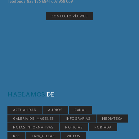
Telefónos: 822 175 684 | 608 958 069
CONTACTO VÍA WEB
HABLAMOS
DE
ACTUALIDAD
AUDIOS
CANAL
GALERÍA DE IMÁGENES
INFOGRAFÍAS
MEDIATECA
NOTAS INFORMATIVAS
NOTICIAS
PORTADA
RSE
TANQUILLAS
VÍDEOS