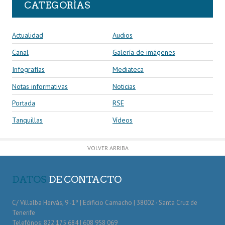
CATEGORÍAS
Actualidad
Audios
Canal
Galería de imágenes
Infografías
Mediateca
Notas informativas
Noticias
Portada
RSE
Tanquillas
Vídeos
VOLVER ARRIBA
DATOS
DE CONTACTO
C/ Villalba Hervás, 9 -1º | Edificio Camacho | 38002 · Santa Cruz de
Tenerife
Telefónos: 822 175 684 | 608 958 069