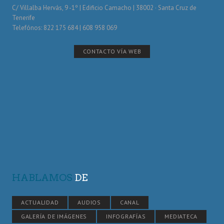
C/ Villalba Hervás, 9 -1º | Edificio Camacho | 38002 · Santa Cruz de
Tenerife
Telefónos: 822 175 684 | 608 958 069
CONTACTO VÍA WEB
HABLAMOS
DE
ACTUALIDAD
AUDIOS
CANAL
GALERÍA DE IMÁGENES
INFOGRAFÍAS
MEDIATECA