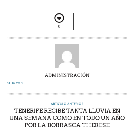
o
p
n
rti
k
p
r
0
A
ADMINISTRACIÓN
U
SITIO WEB
T
O
R
ARTÍCULO ANTERIOR
TENERIFE RECIBE TANTA LLUVIA EN
UNA SEMANA COMO EN TODO UN AÑO
POR LA BORRASCA THERESE