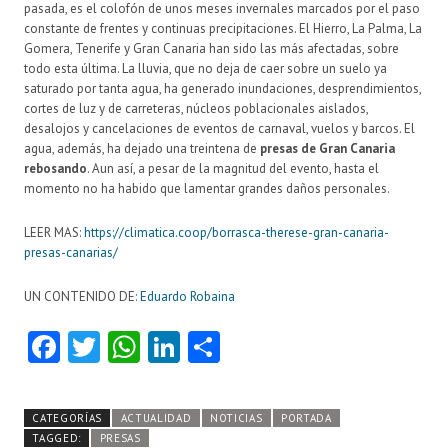
pasada, es el colofón de unos meses invernales marcados por el paso
constante de frentes y continuas precipitaciones. El Hierro, La Palma, La
Gomera, Tenerife y Gran Canaria han sido las más afectadas, sobre
todo esta última. La lluvia, que no deja de caer sobre un suelo ya
saturado por tanta agua, ha generado inundaciones, desprendimientos,
cortes de luz y de carreteras, núcleos poblacionales aislados,
desalojos y cancelaciones de eventos de carnaval, vuelos y barcos. El
agua, además, ha dejado una treintena de
presas de Gran Canaria
rebosando
. Aun así, a pesar de la magnitud del evento, hasta el
momento no ha habido que lamentar grandes daños personales.
LEER MAS:
https://climatica.coop/borrasca-therese-gran-canaria-
presas-canarias/
UN CONTENIDO DE:
Eduardo Robaina
Fa
T
W
Li
C
ce
w
ha
nk
o
b
itt
ts
e
m
CATEGORÍAS
ACTUALIDAD
NOTICIAS
PORTADA
o
er
A
dI
pa
TAGGED:
PRESAS