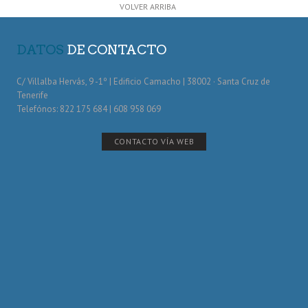
VOLVER ARRIBA
DATOS
DE CONTACTO
C/ Villalba Hervás, 9 -1º | Edificio Camacho | 38002 · Santa Cruz de
Tenerife
Telefónos: 822 175 684 | 608 958 069
CONTACTO VÍA WEB