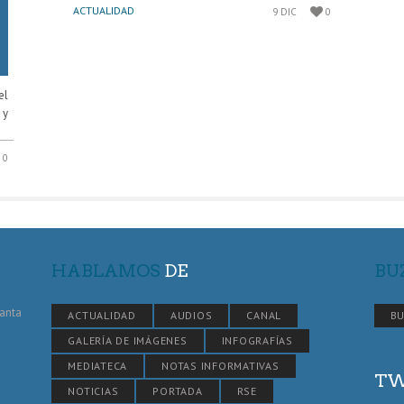
ACTUALIDAD
9 DIC
0
el
 y
0
HABLAMOS
DE
BU
Santa
ACTUALIDAD
AUDIOS
CANAL
BU
GALERÍA DE IMÁGENES
INFOGRAFÍAS
MEDIATECA
NOTAS INFORMATIVAS
TW
NOTICIAS
PORTADA
RSE