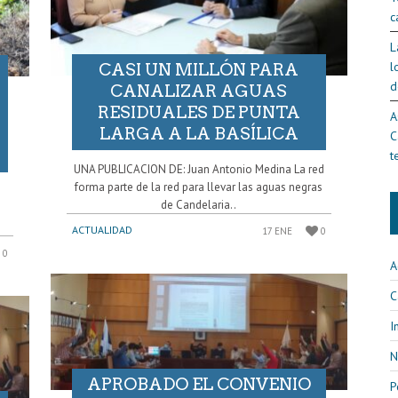
c
L
l
CASI UN MILLÓN PARA
d
CANALIZAR AGUAS
RESIDUALES DE PUNTA
A
LARGA A LA BASÍLICA
C
t
UNA PUBLICACION DE: Juan Antonio Medina La red
forma parte de la red para llevar las aguas negras
de Candelaria..
ACTUALIDAD
17 ENE
0
0
A
C
I
N
APROBADO EL CONVENIO
P