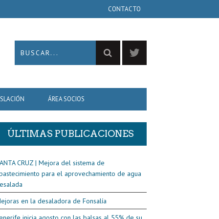
CONTACTO
ISLACIÓN
ÁREA SOCIOS
ÚLTIMAS PUBLICACIONES
ANTA CRUZ | Mejora del sistema de
bastecimiento para el aprovechamiento de agua
esalada
ejoras en la desaladora de Fonsalía
enerife inicia agosto con las balsas al 55% de su