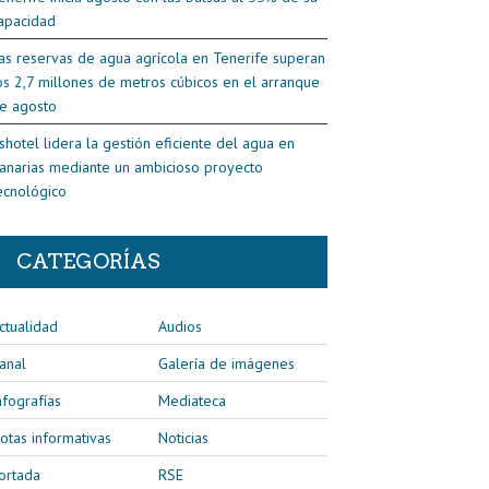
apacidad
as reservas de agua agrícola en Tenerife superan
os 2,7 millones de metros cúbicos en el arranque
e agosto
shotel lidera la gestión eficiente del agua en
anarias mediante un ambicioso proyecto
ecnológico
CATEGORÍAS
ctualidad
Audios
anal
Galería de imágenes
nfografías
Mediateca
otas informativas
Noticias
ortada
RSE