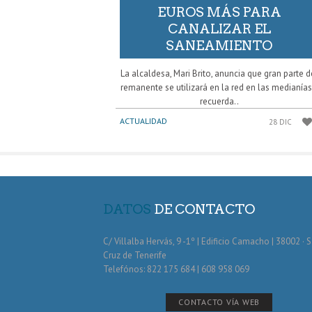
EUROS MÁS PARA
CANALIZAR EL
SANEAMIENTO
La alcaldesa, Mari Brito, anuncia que gran parte d
remanente se utilizará en la red en las medianías
recuerda..
ACTUALIDAD
28 DIC
DATOS
DE CONTACTO
C/ Villalba Hervás, 9 -1º | Edificio Camacho | 38002 · 
Cruz de Tenerife
Telefónos: 822 175 684 | 608 958 069
CONTACTO VÍA WEB