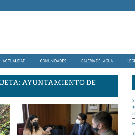
ACTUALIDAD
COMUNIDADES
GALERÍA DEL AGUA
LEG
QUETA: AYUNTAMIENTO DE
S
a
d
M
T