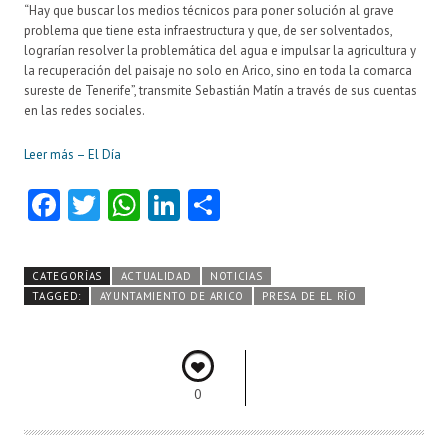
“Hay que buscar los medios técnicos para poner solución al grave
problema que tiene esta infraestructura y que, de ser solventados,
lograrían resolver la problemática del agua e impulsar la agricultura y
la recuperación del paisaje no solo en Arico, sino en toda la comarca
sureste de Tenerife”, transmite Sebastián Matín a través de sus cuentas
en las redes sociales.
Leer más – El Día
Fa
T
W
Li
C
ce
w
ha
nk
o
b
itt
ts
e
m
CATEGORÍAS
ACTUALIDAD
NOTICIAS
o
er
A
dI
pa
TAGGED:
AYUNTAMIENTO DE ARICO
PRESA DE EL RÍO
o
p
n
rti
k
p
r
0