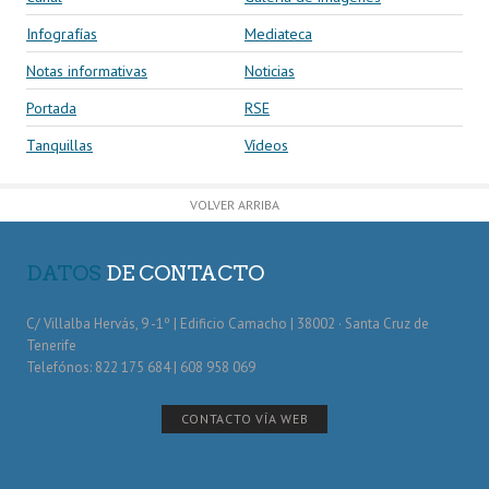
Infografías
Mediateca
Notas informativas
Noticias
Portada
RSE
Tanquillas
Vídeos
VOLVER ARRIBA
DATOS
DE CONTACTO
C/ Villalba Hervás, 9 -1º | Edificio Camacho | 38002 · Santa Cruz de
Tenerife
Telefónos: 822 175 684 | 608 958 069
CONTACTO VÍA WEB