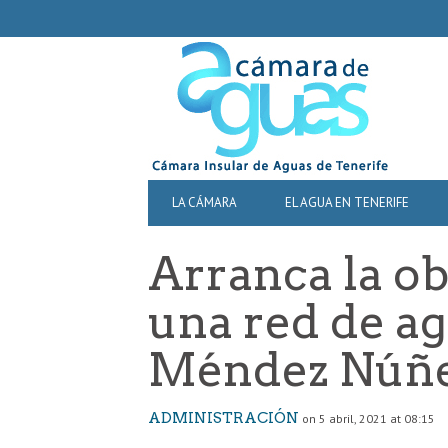
SECONDARY
NAVIGATION
PRIMARY
LA CÁMARA
EL AGUA EN TENERIFE
NAVIGATION
Arranca la ob
una red de a
Méndez Núñ
ADMINISTRACIÓN
on 5 abril, 2021 at 08:15