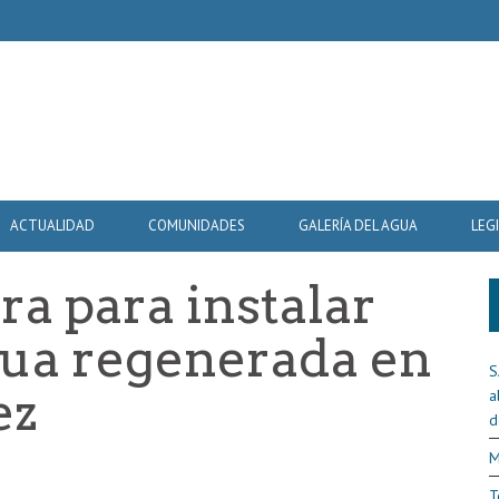
ACTUALIDAD
COMUNIDADES
GALERÍA DEL AGUA
LEG
ra para instalar
gua regenerada en
S
ez
a
d
M
T