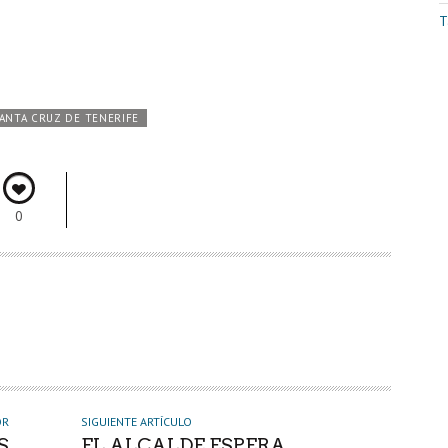
T
ANTA CRUZ DE TENERIFE
0
OR
SIGUIENTE ARTÍCULO
S
EL ALCALDE ESPERA