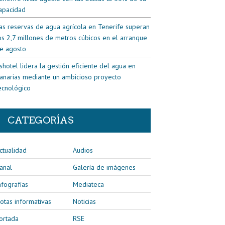
apacidad
as reservas de agua agrícola en Tenerife superan
os 2,7 millones de metros cúbicos en el arranque
e agosto
shotel lidera la gestión eficiente del agua en
anarias mediante un ambicioso proyecto
ecnológico
CATEGORÍAS
ctualidad
Audios
anal
Galería de imágenes
nfografías
Mediateca
otas informativas
Noticias
ortada
RSE