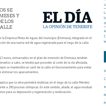
c
OS SE
L
MESES Y
l
E LOS
d
CALLE
A
C
de la Empresa Mixta de Aguas del municipio (Emmasa), integrada en el
t
talación de una nueva red de agua regenerada para el riego de la calle
712 euros, enmarcados en el plan de inversión de Emmasa, tendrán
varlos a cabo, se tendrá que proceder al corte de la vía afectada,
re se mantendrá un carril de la calle en funcionamiento para evitar
A
ue eliminar los aparcamientos.
C
xplica que la obra permitirá reutilizar, en el riego de la calle Méndez
I
nte a 280 piscinas olímpicas. En este sentido, añade, el agua residual
ios para su depuración y regeneración y reutilización.
N
P