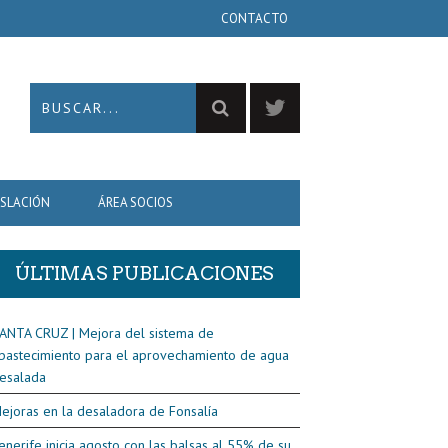
CONTACTO
ISLACIÓN
ÁREA SOCIOS
ÚLTIMAS PUBLICACIONES
ANTA CRUZ | Mejora del sistema de
bastecimiento para el aprovechamiento de agua
esalada
ejoras en la desaladora de Fonsalía
enerife inicia agosto con las balsas al 55% de su