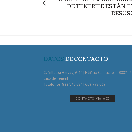
DE TENERIFE ESTÁN E
DESUS
DATOS
DE CONTACTO
C/ Villalba Hervás, 9 -1º | Edificio Camacho | 38002 · 
Cruz de Tenerife
Telefónos: 822 175 684 | 608 958 069
CONTACTO VÍA WEB