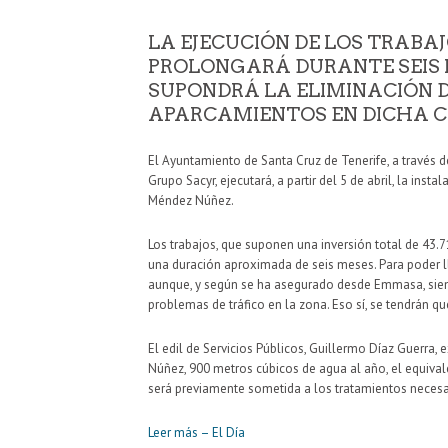
LA EJECUCIÓN DE LOS TRABAJ
PROLONGARÁ DURANTE SEIS 
SUPONDRÁ LA ELIMINACIÓN D
APARCAMIENTOS EN DICHA 
El Ayuntamiento de Santa Cruz de Tenerife, a través 
Grupo Sacyr, ejecutará, a partir del 5 de abril, la ins
Méndez Núñez.
Los trabajos, que suponen una inversión total de 43.
una duración aproximada de seis meses. Para poder lle
aunque, y según se ha asegurado desde Emmasa, siemp
problemas de tráfico en la zona. Eso sí, se tendrán q
El edil de Servicios Públicos, Guillermo Díaz Guerra, e
Núñez, 900 metros cúbicos de agua al año, el equivale
será previamente sometida a los tratamientos necesar
Leer más – El Día