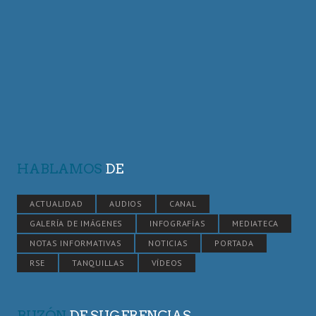
HABLAMOS
DE
ACTUALIDAD
AUDIOS
CANAL
GALERÍA DE IMÁGENES
INFOGRAFÍAS
MEDIATECA
NOTAS INFORMATIVAS
NOTICIAS
PORTADA
RSE
TANQUILLAS
VÍDEOS
BUZÓN
DE SUGERENCIAS