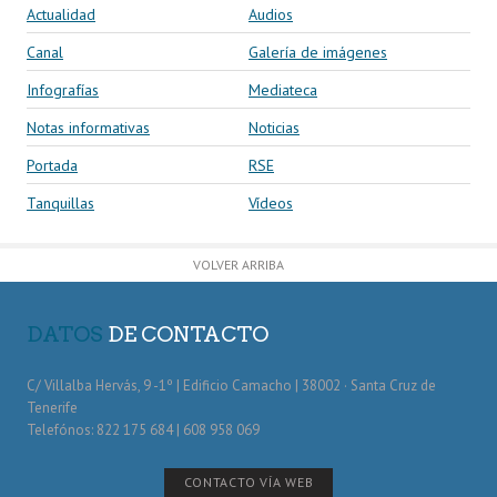
Actualidad
Audios
Canal
Galería de imágenes
Infografías
Mediateca
Notas informativas
Noticias
Portada
RSE
Tanquillas
Vídeos
VOLVER ARRIBA
DATOS
DE CONTACTO
C/ Villalba Hervás, 9 -1º | Edificio Camacho | 38002 · Santa Cruz de
Tenerife
Telefónos: 822 175 684 | 608 958 069
CONTACTO VÍA WEB