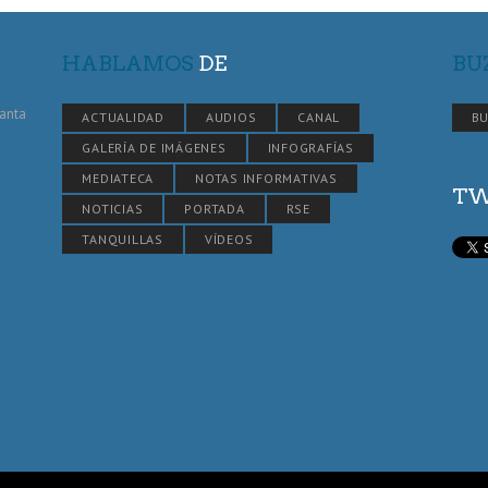
HABLAMOS
DE
BU
Santa
ACTUALIDAD
AUDIOS
CANAL
BU
GALERÍA DE IMÁGENES
INFOGRAFÍAS
MEDIATECA
NOTAS INFORMATIVAS
TW
NOTICIAS
PORTADA
RSE
TANQUILLAS
VÍDEOS