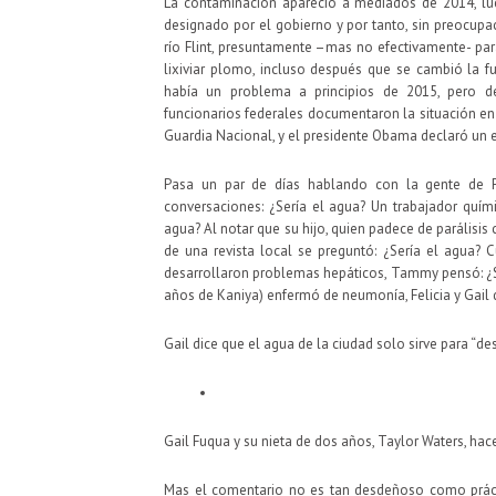
La contaminación apareció a mediados de 2014, lue
designado por el gobierno y por tanto, sin preocupac
río Flint, presuntamente –mas no efectivamente- par
lixiviar plomo, incluso después que se cambió la f
había un problema a principios de 2015, pero des
funcionarios federales documentaron la situación en 
Guardia Nacional, y el presidente Obama declaró un 
Pasa un par de días hablando con la gente de Fl
conversaciones: ¿Sería el agua? Un trabajador quími
agua? Al notar que su hijo, quien padece de parálisis
de una revista local se preguntó: ¿Sería el agua?
desarrollaron problemas hepáticos, Tammy pensó: ¿S
años de Kaniya) enfermó de neumonía, Felicia y Gail 
Gail dice que el agua de la ciudad solo sirve para “
Gail Fuqua y su nieta de dos años, Taylor Waters, hace
Mas el comentario no es tan desdeñoso como práctic