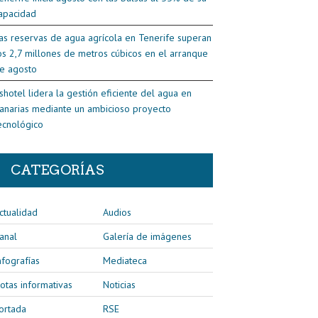
apacidad
as reservas de agua agrícola en Tenerife superan
os 2,7 millones de metros cúbicos en el arranque
e agosto
shotel lidera la gestión eficiente del agua en
anarias mediante un ambicioso proyecto
ecnológico
CATEGORÍAS
ctualidad
Audios
anal
Galería de imágenes
nfografías
Mediateca
otas informativas
Noticias
ortada
RSE