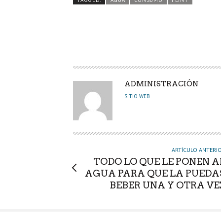
o
er
A
dI
pa
TAGGED:
AGUA
CONSUMO
FLINT
o
p
n
rti
k
p
r
A
ADMINISTRACIÓN
U
SITIO WEB
T
O
R
ARTÍCULO ANTERI
TODO LO QUE LE PONEN A
AGUA PARA QUE LA PUEDA
BEBER UNA Y OTRA VE