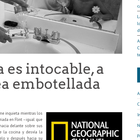
c
L
l
d
A
C
t
 es intocable, a
a embotellada
A
C
ne inquieta mientras los
I
iada en Flint –igual que
N
 hacia delante sobre sus
e la cocina y desvía la
P
uelo y después hacia su