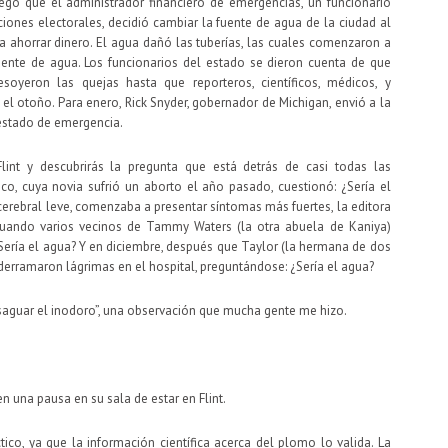
go que el administrador financiero de emergencias, un funcionario
iones electorales, decidió cambiar la fuente de agua de la ciudad al
a ahorrar dinero. El agua dañó las tuberías, las cuales comenzaron a
uente de agua. Los funcionarios del estado se dieron cuenta de que
oyeron las quejas hasta que reporteros, científicos, médicos, y
el otoño. Para enero, Rick Snyder, gobernador de Michigan, envió a la
estado de emergencia.
int y descubrirás la pregunta que está detrás de casi todas las
co, cuya novia sufrió un aborto el año pasado, cuestionó: ¿Sería el
 cerebral leve, comenzaba a presentar síntomas más fuertes, la editora
 Cuando varios vecinos de Tammy Waters (la otra abuela de Kaniya)
ería el agua? Y en diciembre, después que Taylor (la hermana de dos
derramaron lágrimas en el hospital, preguntándose: ¿Sería el agua?
desaguar el inodoro”, una observación que mucha gente me hizo.
n una pausa en su sala de estar en Flint.
o, ya que la información científica acerca del plomo lo valida. La