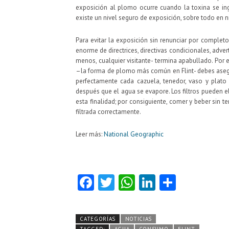
exposición al plomo ocurre cuando la toxina se ingi
existe un nivel seguro de exposición, sobre todo en n
Para evitar la exposición sin renunciar por comple
enorme de directrices, directivas condicionales, adve
menos, cualquier visitante- termina apabullado. Por
–la forma de plomo más común en Flint- debes asegura
perfectamente cada cazuela, tenedor, vaso y plat
después que el agua se evapore. Los filtros pueden e
esta finalidad; por consiguiente, comer y beber sin te
filtrada correctamente.
Leer más:
National Geographic
Fa
T
W
Li
C
ce
w
ha
nk
o
b
itt
ts
e
m
CATEGORÍAS
NOTICIAS