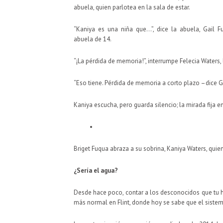
abuela, quien parlotea en la sala de estar.
“Kaniya es una niña que…”, dice la abuela, Gail 
abuela de 14.
“¡La pérdida de memoria!”, interrumpe Felecia Waters,
“Eso tiene. Pérdida de memoria a corto plazo –dice Gai
Kaniya escucha, pero guarda silencio; la mirada fija en
Briget Fuqua abraza a su sobrina, Kaniya Waters, q
¿Sería el agua?
Desde hace poco, contar a los desconocidos que tu hi
más normal en Flint, donde hoy se sabe que el siste