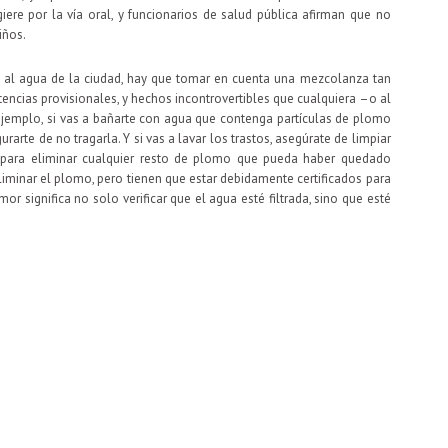
ere por la vía oral, y funcionarios de salud pública afirman que no
iños.
to al agua de la ciudad, hay que tomar en cuenta una mezcolanza tan
rtencias provisionales, y hechos incontrovertibles que cualquiera –o al
 ejemplo, si vas a bañarte con agua que contenga partículas de plomo
rte de no tragarla. Y si vas a lavar los trastos, asegúrate de limpiar
o para eliminar cualquier resto de plomo que pueda haber quedado
liminar el plomo, pero tienen que estar debidamente certificados para
mor significa no solo verificar que el agua esté filtrada, sino que esté