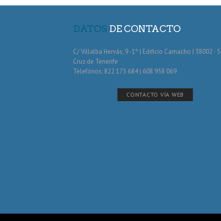
DATOS
DE CONTACTO
C/ Villalba Hervás, 9 -1º | Edificio Camacho | 38002 · 
Cruz de Tenerife
Telefónos: 822 175 684 | 608 958 069
CONTACTO VÍA WEB