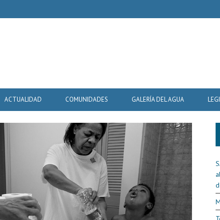
ACTUALIDAD
COMUNIDADES
GALERÍA DEL AGUA
LEG
S
a
d
M
T