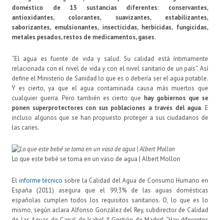
doméstico de
13 sustancias
diferentes: conservantes,
antioxidantes, colorantes, suavizantes, estabilizantes,
saborizantes, emulsionantes, insecticidas, herbicidas, fungicidas,
metales pesados, restos de medicamentos, gases.
“El agua es fuente de vida y salud. Su calidad está íntimamente
relacionada con el nivel de vida y con el nivel sanitario de un país”. Así
define el Ministerio de Sanidad lo que es o debería ser el agua potable.
Y es cierto, ya que el agua contaminada causa más muertos que
cualquier guerra. Pero también es cierto que
hay gobiernos que se
ponen superprotectores con sus poblaciones a través del agua
. E
incluso algunos que se han propuesto proteger a sus ciudadanos de
las caries.
Lo que este bebé se toma en un vaso de agua | Albert Mollon
El
informe técnico
sobre la Calidad del Agua de Consumo Humano en
España (2011) asegura que el 99,3% de las aguas domésticas
españolas cumplen todos los requisitos sanitarios. O, lo que es lo
mismo, según aclara Alfonso González del Rey, subdirector de Calidad
de las Aguas de Canal de Isabel II Gestión de Madrid: “Hay diferentes