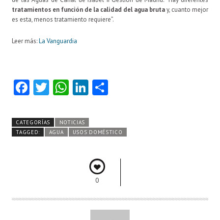
tratamientos en función de la calidad del agua bruta
y, cuanto mejor
es esta, menos tratamiento requiere”.
Leer más:
La Vanguardia
Fa
T
W
Li
C
ce
w
ha
nk
o
b
itt
ts
e
m
CATEGORÍAS
NOTICIAS
o
er
A
dI
pa
TAGGED:
AGUA
USOS DOMÉSTICO
o
p
n
rti
k
p
r
0