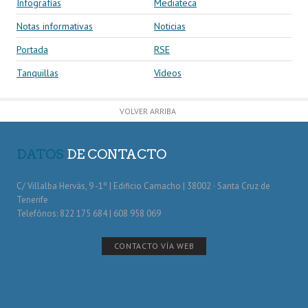
Infografías
Mediateca
Notas informativas
Noticias
Portada
RSE
Tanquillas
Vídeos
VOLVER ARRIBA
DATOS
DE CONTACTO
C/ Villalba Hervás, 9 -1º | Edificio Camacho | 38002 · Santa Cruz de
Tenerife
Telefónos: 822 175 684 | 608 958 069
CONTACTO VÍA WEB