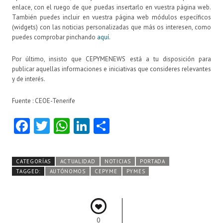
enlace, con el ruego de que puedas insertarlo en vuestra página web.
También puedes incluir en vuestra página web módulos específicos
(widgets) con las noticias personalizadas que más os interesen, como
puedes comprobar pinchando
aquí.
Por último, insisto que CEPYMENEWS está a tu disposición para
publicar aquellas informaciones e iniciativas que consideres relevantes
y de interés.
Fuente : CEOE-Tenerife
Fa
T
W
Li
C
ce
w
ha
nk
o
b
itt
ts
e
m
CATEGORÍAS
ACTUALIDAD
NOTICIAS
PORTADA
o
er
A
dI
pa
TAGGED:
AUTÓNOMOS
CEPYME
PYMES
o
p
n
rti
k
p
r
0