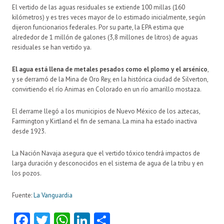
El vertido de las aguas residuales se extiende 100 millas (160
kilómetros) y es tres veces mayor de lo estimado inicialmente, según
dijeron funcionarios federales. Por su parte, la EPA estima que
alrededor de 1 millón de galones (3,8 millones de litros) de aguas
residuales se han vertido ya.
El agua está llena de metales pesados como el plomo y el arsénico
,
y se derramó de la Mina de Oro Rey, en la histórica ciudad de Silverton,
convirtiendo el río Animas en Colorado en un río amarillo mostaza.
El derrame llegó a los municipios de Nuevo México de los aztecas,
Farmington y Kirtland el fin de semana. La mina ha estado inactiva
desde 1923.
La Nación Navaja asegura que el vertido tóxico tendrá impactos de
larga duración y desconocidos en el sistema de agua de la tribu y en
los pozos.
Fuente:
La Vanguardia
Fa
T
W
Li
C