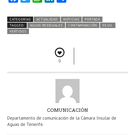
ce
w
ha
nk
o
b
itt
ts
e
m
CATEGORÍAS
ACTUALIDAD
NOTICIAS
PORTADA
o
er
A
dI
pa
TAGGED:
AGUAS RESIDUALES
CONTAMINACIÓN
EE.UU.
VERTIDOS
o
p
n
rti
k
p
r
0
A
COMUNICACIÓN
U
Departamento de comunicación de la Cámara Insular de
T
Aguas de Tenerife.
O