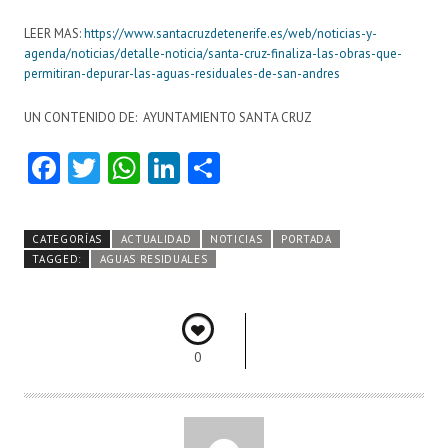
LEER MAS:
https://www.santacruzdetenerife.es/web/noticias-y-
agenda/noticias/detalle-noticia/santa-cruz-finaliza-las-obras-que-
permitiran-depurar-las-aguas-residuales-de-san-andres
UN CONTENIDO DE: AYUNTAMIENTO SANTA CRUZ
Fa
T
W
Li
C
ce
w
ha
nk
o
b
itt
ts
e
m
CATEGORÍAS
ACTUALIDAD
NOTICIAS
PORTADA
o
er
A
dI
pa
TAGGED:
AGUAS RESIDUALES
o
p
n
rti
k
p
r
0