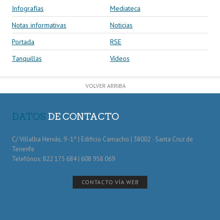
Infografías
Mediateca
Notas informativas
Noticias
Portada
RSE
Tanquillas
Vídeos
VOLVER ARRIBA
DATOS
DE CONTACTO
C/ Villalba Hervás, 9 -1º | Edificio Camacho | 38002 · Santa Cruz de
Tenerife
Telefónos: 822 175 684 | 608 958 069
CONTACTO VÍA WEB