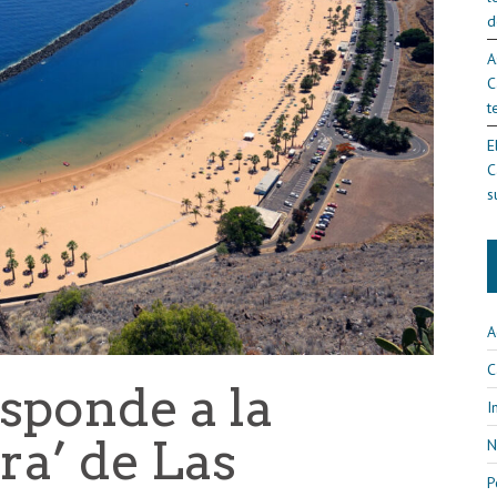
d
A
C
t
E
C
s
A
C
sponde a la
I
ra’ de Las
N
P