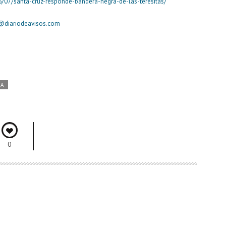
6/07/santa-cruz-responde-bandera-negra-de-las-teresitas/
l@diariodeavisos.com
DA
0