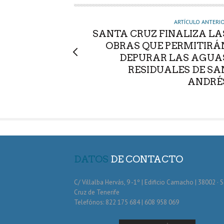
R
ARTÍCULO ANTERI
SANTA CRUZ FINALIZA LA
OBRAS QUE PERMITIRÁ
DEPURAR LAS AGUA
RESIDUALES DE SA
ANDRÉ
DATOS
DE CONTACTO
C/ Villalba Hervás, 9 -1º | Edificio Camacho | 38002 · 
Cruz de Tenerife
Telefónos: 822 175 684 | 608 958 069