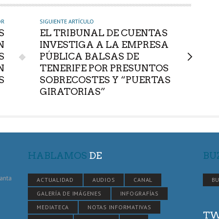
OR
SIGUIENTE ARTÍCULO
S
EL TRIBUNAL DE CUENTAS
N
INVESTIGA A LA EMPRESA
S
PÚBLICA BALSAS DE
N
TENERIFE POR PRESUNTOS
S
SOBRECOSTES Y “PUERTAS
GIRATORIAS”
HABLAMOS
DE
BU
Santa
ACTUALIDAD
AUDIOS
CANAL
BU
GALERÍA DE IMÁGENES
INFOGRAFÍAS
MEDIATECA
NOTAS INFORMATIVAS
TW