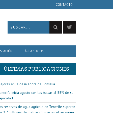
CONTACTO
ISLACIÓN
ÁREA SOCIOS
ÚLTIMAS PUBLICACIONES
ejoras en la desaladora de Fonsalía
enerife inicia agosto con las balsas al 55% de su
apacidad
as reservas de agua agrícola en Tenerife superan
os 2,7 millones de metros cúbicos en el arranque