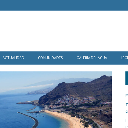
ACTUALIDAD
COMUNIDADES
GALERÍA DEL AGUA
LEG
M
T
c
L
l