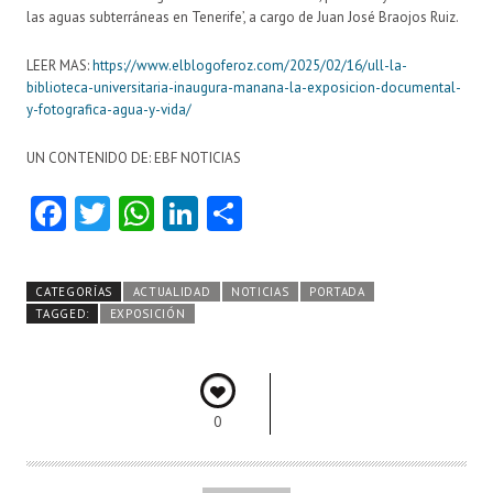
las aguas subterráneas en Tenerife’, a cargo de Juan José Braojos Ruiz.
LEER MAS:
https://www.elblogoferoz.com/2025/02/16/ull-la-
biblioteca-universitaria-inaugura-manana-la-exposicion-documental-
y-fotografica-agua-y-vida/
UN CONTENIDO DE: EBF NOTICIAS
Fa
T
W
Li
C
ce
w
ha
nk
o
b
itt
ts
e
m
CATEGORÍAS
ACTUALIDAD
NOTICIAS
PORTADA
o
er
A
dI
pa
TAGGED:
EXPOSICIÓN
o
p
n
rti
k
p
r
0