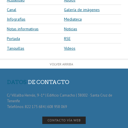
Canal
Galería de imágenes
Infografías
Mediateca
Notas informativas
Noticias
Portada
RSE
Tanquillas
Vídeos
VOLVER ARRIBA
DATOS
DE CONTACTO
C/ Villalba Hervás, 9 -1º | Edificio Camacho | 38002 · Santa Cruz de
Tenerife
Telefónos: 822 175 684 | 608 958 069
CONTACTO VÍA WEB