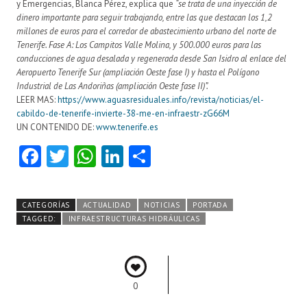
y Emergencias, Blanca Pérez, explica que
“se trata de una inyección de
dinero importante para seguir trabajando, entre las que destacan los 1,2
millones de euros para el corredor de abastecimiento urbano del norte de
Tenerife. Fase A: Los Campitos Valle Molina, y 500.000 euros para las
conducciones de agua desalada y regenerada desde San Isidro al enlace del
Aeropuerto Tenerife Sur (ampliación Oeste fase I) y hasta el Polígono
Industrial de Las Andoriñas (ampliación Oeste fase II)”.
LEER MAS:
https://www.aguasresiduales.info/revista/noticias/el-
cabildo-de-tenerife-invierte-38-me-en-infraestr-zG66M
UN CONTENIDO DE:
www.tenerife.es
Fa
T
W
Li
C
ce
w
ha
nk
o
b
itt
ts
e
m
CATEGORÍAS
ACTUALIDAD
NOTICIAS
PORTADA
o
er
A
dI
pa
TAGGED:
INFRAESTRUCTURAS HIDRÁULICAS
o
p
n
rti
k
p
r
0