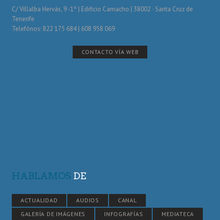
C/ Villalba Hervás, 9 -1º | Edificio Camacho | 38002 · Santa Cruz de
Tenerife
Telefónos: 822 175 684 | 608 958 069
CONTACTO VÍA WEB
HABLAMOS
DE
ACTUALIDAD
AUDIOS
CANAL
GALERÍA DE IMÁGENES
INFOGRAFÍAS
MEDIATECA