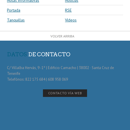
Notas informativas
Noticias
Portada
RSE
Tanquillas
Vídeos
VOLVER ARRIBA
DATOS
DE CONTACTO
C/ Villalba Hervás, 9 -1º | Edificio Camacho | 38002 · Santa Cruz de
Tenerife
Telefónos: 822 175 684 | 608 958 069
CONTACTO VÍA WEB