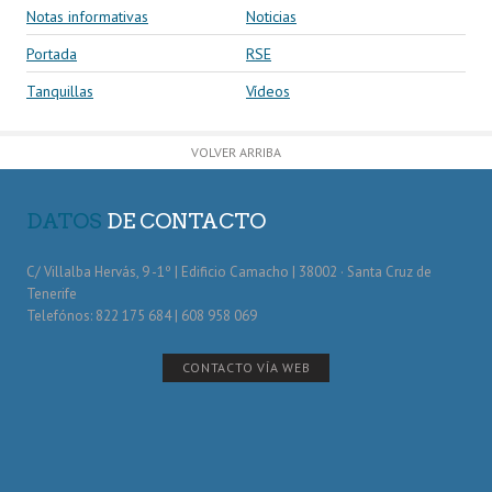
Notas informativas
Noticias
Portada
RSE
Tanquillas
Vídeos
VOLVER ARRIBA
DATOS
DE CONTACTO
C/ Villalba Hervás, 9 -1º | Edificio Camacho | 38002 · Santa Cruz de
Tenerife
Telefónos: 822 175 684 | 608 958 069
CONTACTO VÍA WEB