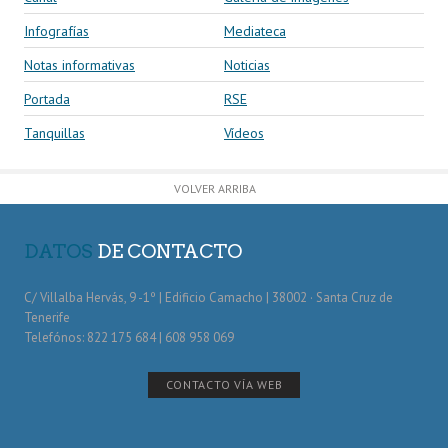
Infografías
Mediateca
Notas informativas
Noticias
Portada
RSE
Tanquillas
Vídeos
VOLVER ARRIBA
DATOS
DE CONTACTO
C/ Villalba Hervás, 9 -1º | Edificio Camacho | 38002 · Santa Cruz de
Tenerife
Telefónos: 822 175 684 | 608 958 069
CONTACTO VÍA WEB