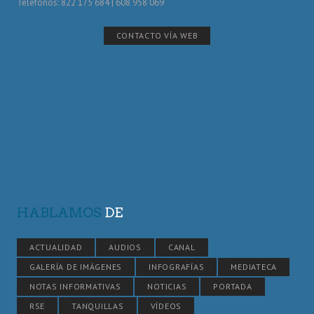
Telefónos: 822 175 684 | 608 958 069
CONTACTO VÍA WEB
HABLAMOS
DE
ACTUALIDAD
AUDIOS
CANAL
GALERÍA DE IMÁGENES
INFOGRAFÍAS
MEDIATECA
NOTAS INFORMATIVAS
NOTICIAS
PORTADA
RSE
TANQUILLAS
VÍDEOS