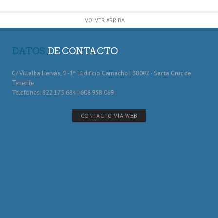
VOLVER ARRIBA
DATOS
DE CONTACTO
C/ Villalba Hervás, 9 -1º | Edificio Camacho | 38002 · Santa Cruz de
Tenerife
Telefónos: 822 175 684 | 608 958 069
CONTACTO VÍA WEB