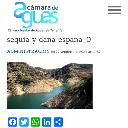
sequia-y-dana-espana_0
ADMINISTRACIÓN
on 27 septiembre, 2023 at 11:37
Fa
T
W
Li
C