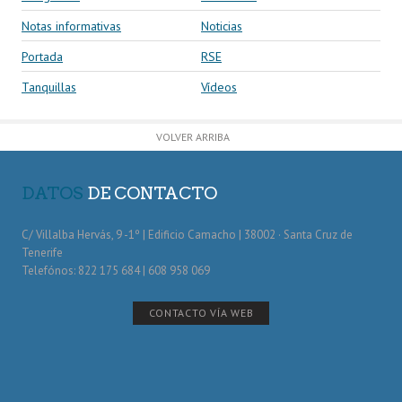
Notas informativas
Noticias
Portada
RSE
Tanquillas
Vídeos
VOLVER ARRIBA
DATOS
DE CONTACTO
C/ Villalba Hervás, 9 -1º | Edificio Camacho | 38002 · Santa Cruz de
Tenerife
Telefónos: 822 175 684 | 608 958 069
CONTACTO VÍA WEB