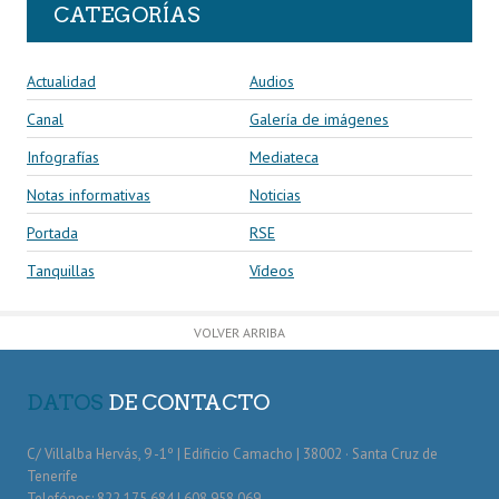
CATEGORÍAS
Actualidad
Audios
Canal
Galería de imágenes
Infografías
Mediateca
Notas informativas
Noticias
Portada
RSE
Tanquillas
Vídeos
VOLVER ARRIBA
DATOS
DE CONTACTO
C/ Villalba Hervás, 9 -1º | Edificio Camacho | 38002 · Santa Cruz de
Tenerife
Telefónos: 822 175 684 | 608 958 069