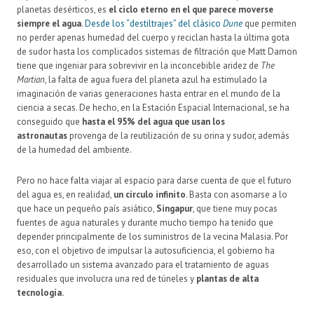
planetas desérticos, es
el ciclo eterno en el que parece moverse
siempre el agua
.
Desde los “destiltrajes” del clásico
Dune
que permiten
no perder apenas humedad del cuerpo y reciclan hasta la última gota
de sudor hasta los complicados sistemas de filtración que Matt Damon
tiene que ingeniar para sobrevivir en la inconcebible aridez de
The
Martian
, la falta de agua fuera del planeta azul ha estimulado la
imaginación de varias generaciones hasta entrar en el mundo de la
ciencia a secas. De hecho, en la Estación Espacial Internacional, se ha
conseguido que
hasta el 95% del agua que usan los
astronautas
provenga de la reutilización de su orina y sudor, además
de la humedad del ambiente.
Pero no hace falta viajar al espacio para darse cuenta de que el futuro
del agua es, en realidad,
un círculo infinito
. Basta con asomarse a lo
que hace un pequeño país asiático,
Singapur
, que tiene muy pocas
fuentes de agua naturales y durante mucho tiempo ha tenido que
depender principalmente de los suministros de la vecina Malasia. Por
eso, con el objetivo de impulsar la autosuficiencia, el gobierno ha
desarrollado un sistema avanzado para el tratamiento de aguas
residuales que involucra una red de túneles y
plantas de alta
tecnología.