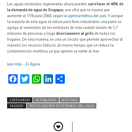
Las aguas residuales regeneradas ahora pueden
satisfacer el 40% de
la demanda de agua de Singapur,
una cifra que se espera que
aumente al 55% para 2060,
según la agencia hídrica del país
. Y aunque
la mayoría de esta agua se utiliza para fines industriales, una parte se
agrega al suministro de los embalses de esta ciudad-estado de 5,7
millones de personas y llega
directamente al grifo
de todos los
hogares. De esta manera, se crea un círculo que permite aprovechar al
máximo los recursos hídricos, al mismo tiempo que se reduce la
contaminación marítima, ya que apenas se vierte al mar.
Leer más – El Ágora
Fa
T
W
Li
C
ce
w
ha
nk
o
b
itt
ts
e
m
CATEGORÍAS
ACTUALIDAD
NOTICIAS
o
er
A
dI
pa
TAGGED:
REUTILIZACIÓN SOSTENIBLE DEL AGUA
o
p
n
rti
k
p
r