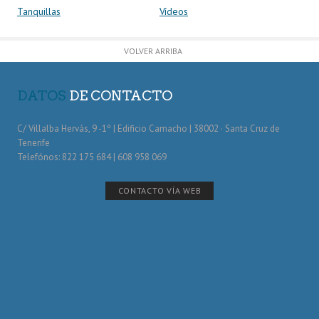
Tanquillas
Vídeos
VOLVER ARRIBA
DATOS
DE CONTACTO
C/ Villalba Hervás, 9 -1º | Edificio Camacho | 38002 · Santa Cruz de
Tenerife
Telefónos: 822 175 684 | 608 958 069
CONTACTO VÍA WEB