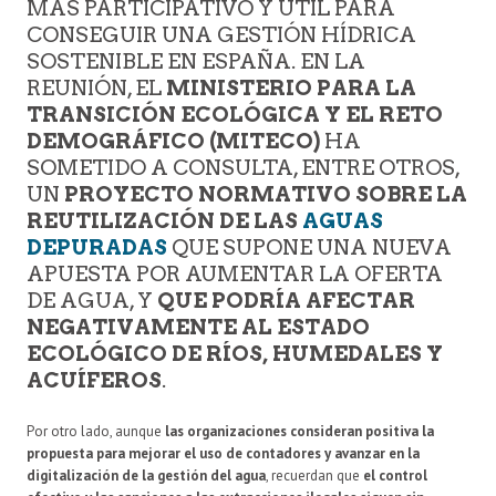
MÁS PARTICIPATIVO Y ÚTIL PARA
CONSEGUIR UNA GESTIÓN HÍDRICA
SOSTENIBLE EN ESPAÑA. EN LA
REUNIÓN, EL
MINISTERIO PARA LA
TRANSICIÓN ECOLÓGICA Y EL RETO
DEMOGRÁFICO (MITECO)
HA
SOMETIDO A CONSULTA, ENTRE OTROS,
UN
PROYECTO NORMATIVO SOBRE LA
REUTILIZACIÓN DE LAS
AGUAS
DEPURADAS
QUE SUPONE UNA NUEVA
APUESTA POR AUMENTAR LA OFERTA
DE AGUA, Y
QUE PODRÍA AFECTAR
NEGATIVAMENTE AL ESTADO
ECOLÓGICO DE RÍOS, HUMEDALES Y
ACUÍFEROS
.
Por otro lado, aunque
las organizaciones consideran positiva la
propuesta para mejorar el uso de contadores y avanzar en la
digitalización de la gestión del agua
, recuerdan que
el control