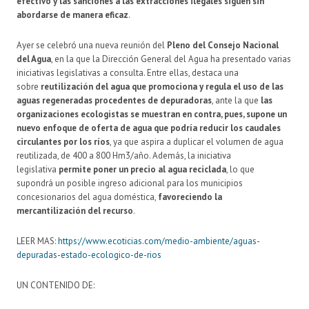
efectivo y las sanciones a las extracciones ilegales siguen sin
abordarse de manera eficaz
.
Ayer se celebró una nueva reunión del
Pleno del Consejo Nacional
del Agua
, en la que la Dirección General del Agua ha presentado varias
iniciativas legislativas a consulta. Entre ellas, destaca una
sobre
reutilización del agua
que promociona y regula el uso de las
aguas regeneradas procedentes de depuradoras
, ante la que
las
organizaciones ecologistas se muestran en contra, pues, supone un
nuevo enfoque de oferta de agua que podría reducir los caudales
circulantes por los ríos
, ya que aspira a duplicar el volumen de agua
reutilizada, de 400 a 800 Hm3/año. Además, la iniciativa
legislativa
permite poner un precio al agua reciclada
, lo que
supondrá un posible ingreso adicional para los municipios
concesionarios del agua doméstica,
favoreciendo la
mercantilización del recurso
.
LEER MAS:
https://www.ecoticias.com/medio-ambiente/aguas-
depuradas-estado-ecologico-de-rios
UN CONTENIDO DE: