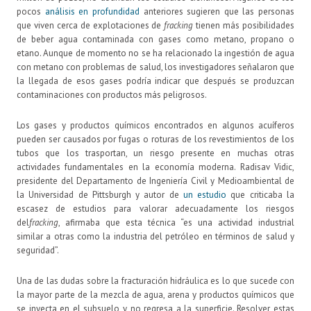
pocos
análisis en profundidad
anteriores sugieren que las personas
que viven cerca de explotaciones de
fracking
tienen más posibilidades
de beber agua contaminada con gases como metano, propano o
etano. Aunque de momento no se ha relacionado la ingestión de agua
con metano con problemas de salud, los investigadores señalaron que
la llegada de esos gases podría indicar que después se produzcan
contaminaciones con productos más peligrosos.
Los gases y productos químicos encontrados en algunos acuíferos
pueden ser causados por fugas o roturas de los revestimientos de los
tubos que los trasportan, un riesgo presente en muchas otras
actividades fundamentales en la economía moderna. Radisav Vidic,
presidente del Departamento de Ingeniería Civil y Medioambiental de
la Universidad de Pittsburgh y autor de
un estudio
que criticaba la
escasez de estudios para valorar adecuadamente los riesgos
del
fracking
, afirmaba que esta técnica “es una actividad industrial
similar a otras como la industria del petróleo en términos de salud y
seguridad”.
Una de las dudas sobre la fracturación hidráulica es lo que sucede con
la mayor parte de la mezcla de agua, arena y productos químicos que
se inyecta en el subsuelo y no regresa a la superficie. Resolver estas