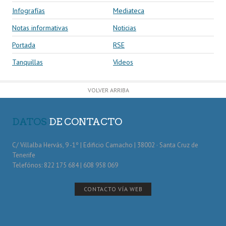
Infografías
Mediateca
Notas informativas
Noticias
Portada
RSE
Tanquillas
Vídeos
VOLVER ARRIBA
DATOS
DE CONTACTO
C/ Villalba Hervás, 9 -1º | Edificio Camacho | 38002 · Santa Cruz de
Tenerife
Telefónos: 822 175 684 | 608 958 069
CONTACTO VÍA WEB