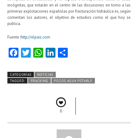
incógnitas, que estarán en el centro de las discusiones en torno a las
primeras explotaciones españolas por fracturación hidráulica es, según
comentan los autores, el objetivo de estudios como el que hoy se
publica
.
Fuente :
http://elpais.com
Fa
T
W
Li
C
ce
w
ha
nk
o
b
itt
ts
e
m
CATEGORÍAS
NOTICIAS
o
er
A
dI
pa
TAGGED:
FRACKING
POZOS AGUA POTABLE
o
p
n
rti
k
p
r
0