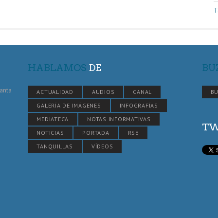
T
HABLAMOS
DE
BU
Santa
ACTUALIDAD
AUDIOS
CANAL
BU
GALERÍA DE IMÁGENES
INFOGRAFÍAS
MEDIATECA
NOTAS INFORMATIVAS
TW
NOTICIAS
PORTADA
RSE
TANQUILLAS
VÍDEOS