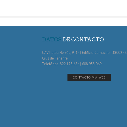
DATOS
DE CONTACTO
C/ Villalba Hervás, 9 -1º | Edificio Camacho | 38002 · 
Cruz de Tenerife
Telefónos: 822 175 684 | 608 958 069
CONTACTO VÍA WEB