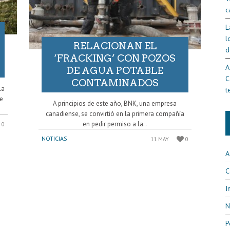
c
L
l
RELACIONAN EL
d
‘FRACKING’ CON POZOS
A
DE AGUA POTABLE
C
CONTAMINADOS
la
t
de
A principios de este año, BNK, una empresa
canadiense, se convirtió en la primera compañía
en pedir permiso a la..
0
NOTICIAS
11 MAY
0
A
C
I
N
P