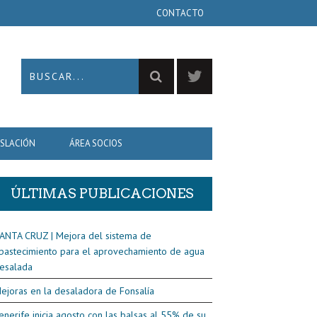
CONTACTO
ISLACIÓN
ÁREA SOCIOS
ÚLTIMAS PUBLICACIONES
ANTA CRUZ | Mejora del sistema de
bastecimiento para el aprovechamiento de agua
esalada
ejoras en la desaladora de Fonsalía
enerife inicia agosto con las balsas al 55% de su