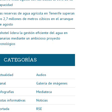
apacidad
as reservas de agua agrícola en Tenerife superan
os 2,7 millones de metros cúbicos en el arranque
e agosto
shotel lidera la gestión eficiente del agua en
anarias mediante un ambicioso proyecto
ecnológico
CATEGORÍAS
ctualidad
Audios
anal
Galería de imágenes
nfografías
Mediateca
otas informativas
Noticias
ortada
RSE