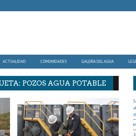
ACTUALIDAD
COMUNIDADES
GALERÍA DEL AGUA
LEG
QUETA: POZOS AGUA POTABLE
S
a
d
M
T