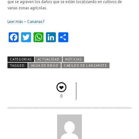
que se agraven los daños que se están localizando en cultivos de
varias zonas agrícolas.
Leer más – Canarias7
Fa
T
W
Li
C
ce
w
ha
nk
o
b
itt
ts
e
m
CATEGORÍAS
ACTUALIDAD
NOTICIAS
o
er
A
dI
pa
TAGGED:
AGUA DE RIEGO
CABILDO DE LANZAROTE
o
p
n
rti
k
p
r
0