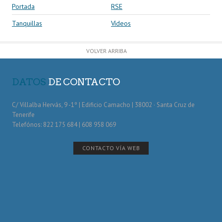
Portada
RSE
Tanquillas
Vídeos
VOLVER ARRIBA
DATOS
DE CONTACTO
C/ Villalba Hervás, 9 -1º | Edificio Camacho | 38002 · Santa Cruz de
Tenerife
Telefónos: 822 175 684 | 608 958 069
CONTACTO VÍA WEB