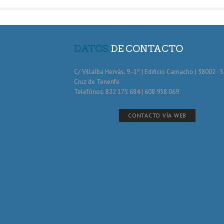
DATOS
DE CONTACTO
C/ Villalba Hervás, 9 -1º | Edificio Camacho | 38002 · 
Cruz de Tenerife
Telefónos: 822 175 684 | 608 958 069
CONTACTO VÍA WEB