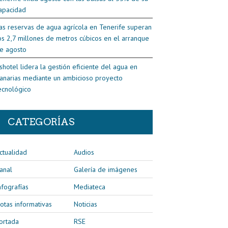
apacidad
as reservas de agua agrícola en Tenerife superan
os 2,7 millones de metros cúbicos en el arranque
e agosto
shotel lidera la gestión eficiente del agua en
anarias mediante un ambicioso proyecto
ecnológico
CATEGORÍAS
ctualidad
Audios
anal
Galería de imágenes
nfografías
Mediateca
otas informativas
Noticias
ortada
RSE