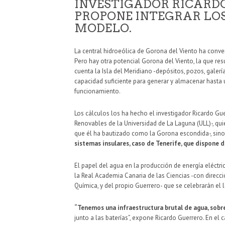
INVESTIGADOR RICARD
PROPONE INTEGRAR LOS
MODELO.
La central hidroeólica de Gorona del Viento ha conver
Pero hay otra potencial Gorona del Viento, la que resu
cuenta la Isla del Meridiano -depósitos, pozos, galer
capacidad suficiente para generar y almacenar hasta 
funcionamiento.
Los cálculos los ha hecho el investigador Ricardo Guer
Renovables de la Universidad de La Laguna (ULL)-, quie
que él ha bautizado como la Gorona escondida-, sin
sistemas insulares, caso de Tenerife, que dispone d
El papel del agua en la producción de energía eléctri
la Real Academia Canaria de las Ciencias -con direcc
Química, y del propio Guerrero- que se celebrarán el 
“Tenemos una infraestructura brutal de agua, sobre
junto a las baterías”, expone Ricardo Guerrero. En el