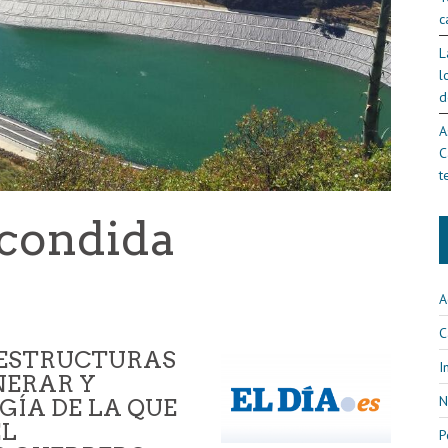
c
L
l
d
A
C
t
condida
A
C
AESTRUCTURAS
I
NERAR Y
N
ÍA DE LA QUE
EL
P