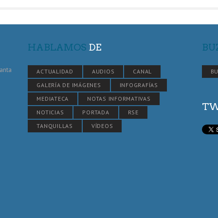
HABLAMOS
DE
BU
Santa
ACTUALIDAD
AUDIOS
CANAL
BU
GALERÍA DE IMÁGENES
INFOGRAFÍAS
MEDIATECA
NOTAS INFORMATIVAS
TW
NOTICIAS
PORTADA
RSE
TANQUILLAS
VÍDEOS