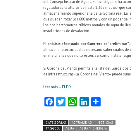
del Consejo Insular de Aguas. El investigador ha acom
reguladores -a alturas de hasta 1.365 metros- que c
almacenamiento superior a la de la Gorona real. La 
que pueden rozar los 600 metros y con un poder de i
los dos hectómetros cúbicos anuales de agua de lluv
instalaciones de desalación.
El
análisis efectuado por Guerrero es “preliminar”
.
almacenar electricidad es necesario saber cuáles de 
en marcha las que no lo estén, así como instalar alg
Si Gorona del Viento permite a la Isla del Garoé dos 
de infraestructuras -la Gorona del Viento- puede sum
Leer más – El Día
Fa
T
W
Li
C
ce
w
ha
nk
o
b
itt
ts
e
m
CATEGORÍAS
ACTUALIDAD
NOTICIAS
o
er
A
dI
pa
TAGGED:
AGUA
AGUA Y ENERGÍA