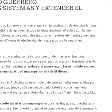
O GUERRERO
T
 SISTEMAS Y EXTENDER EL
tido El Hierro en una referencia en la producción de energías limpias.
ltaría de aprovechar toda la infraestructura hidráulica con la que
ías, bombas de agua o desaladoras, entre otros elementos-, que tiene
un 50% más de electricidad de la que produce la central en
rero -catedrático de Física y director del máster en Energías
n invita no solo actuar para sacar partido a estas infraestructuras -lo
o también a
integrar ambos sistemas y exportar el modelo a otros
e una capacidad muy superior a la de El Hierro.
ca en el Archipiélago es el motivo de unas jornadas organizadas por
ión académica de Sebastián Delgado, catedrático de Ingeniería
lunes y el martes en el Aula Magna de Física y Matemáticas de la ULL.
 todo las islas con una mayor orografía.
Hay que aprovechar eso,
 caso de El Hierro, este potencial se concluye examinando el inventario