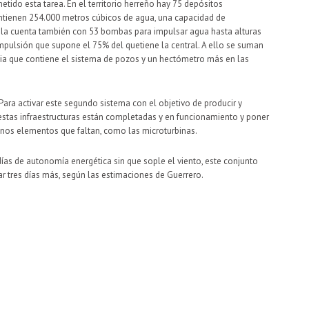
etido esta tarea. En el territorio herreño hay 75 depósitos
ontienen 254.000 metros cúbicos de agua, una capacidad de
Isla cuenta también con 53 bombas para impulsar agua hasta alturas
mpulsión que supone el 75% del quetiene la central. A ello se suman
ia que contiene el sistema de pozos y un hectómetro más en las
 Para activar este segundo sistema con el objetivo de producir y
estas infraestructuras están completadas y en funcionamiento y poner
unos elementos que faltan, como las microturbinas.
días de autonomía energética sin que sople el viento, este conjunto
ar tres días más, según las estimaciones de Guerrero.