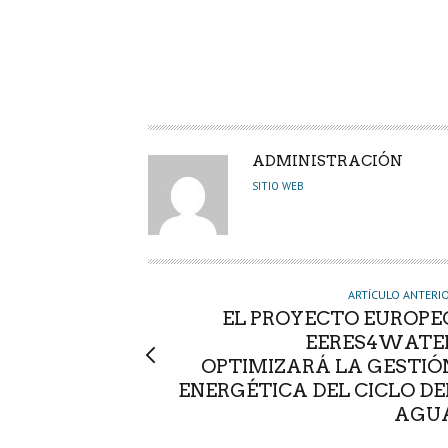
o
p
n
rti
k
p
r
A
ADMINISTRACIÓN
U
SITIO WEB
T
O
R
ARTÍCULO ANTERI
EL PROYECTO EUROPE
EERES4WATE
OPTIMIZARÁ LA GESTIÓ
ENERGÉTICA DEL CICLO DE
AGU