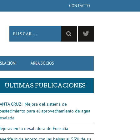
CONTACTO
ISLACIÓN
ÁREA SOCIOS
ÚLTIMAS PUBLICACIONES
ANTA CRUZ | Mejora del sistema de
bastecimiento para el aprovechamiento de agua
esalada
ejoras en la desaladora de Fonsalía
enerife inicia agosto con las balsas al 55% de su