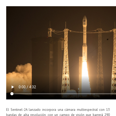
El Sentinel-2A lanzado incorpora una cámara multiespectral con 13
bandas de alta resolución, con un campo de visión que barrerá 290