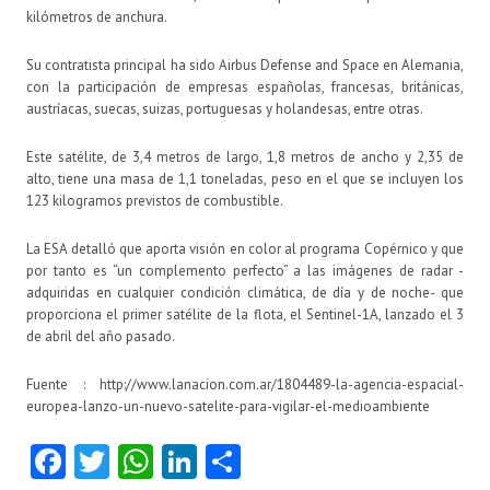
kilómetros de anchura.
Su contratista principal ha sido Airbus Defense and Space en Alemania,
con la participación de empresas españolas, francesas, británicas,
austríacas, suecas, suizas, portuguesas y holandesas, entre otras.
Este satélite, de 3,4 metros de largo, 1,8 metros de ancho y 2,35 de
alto, tiene una masa de 1,1 toneladas, peso en el que se incluyen los
123 kilogramos previstos de combustible.
La ESA detalló que aporta visión en color al programa Copérnico y que
por tanto es “un complemento perfecto” a las imágenes de radar -
adquiridas en cualquier condición climática, de día y de noche- que
proporciona el primer satélite de la flota, el Sentinel-1A, lanzado el 3
de abril del año pasado.
Fuente : http://www.lanacion.com.ar/1804489-la-agencia-espacial-
europea-lanzo-un-nuevo-satelite-para-vigilar-el-medioambiente
Fa
T
W
Li
C