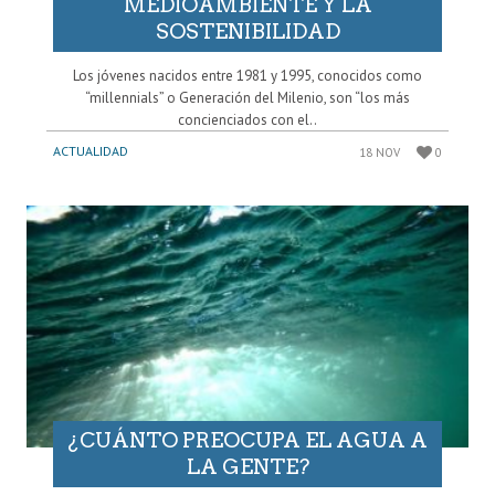
MEDIOAMBIENTE Y LA
SOSTENIBILIDAD
Los jóvenes nacidos entre 1981 y 1995, conocidos como
“millennials” o Generación del Milenio, son “los más
concienciados con el..
ACTUALIDAD
18 NOV
0
¿CUÁNTO PREOCUPA EL AGUA A
LA GENTE?