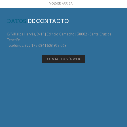
VOLVER ARRIBA
DATOS
DE CONTACTO
C/ Villalba Hervás, 9 -1º | Edificio Camacho | 38002 · Santa Cruz de
Tenerife
Telefónos: 822 175 684 | 608 958 069
CONTACTO VÍA WEB