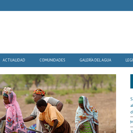
ACTUALIDAD
COMUNIDADES
GALERÍA DEL AGUA
LEG
S
a
d
M
T