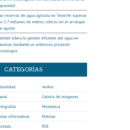
apacidad
as reservas de agua agrícola en Tenerife superan
os 2,7 millones de metros cúbicos en el arranque
e agosto
shotel lidera la gestión eficiente del agua en
anarias mediante un ambicioso proyecto
ecnológico
CATEGORÍAS
ctualidad
Audios
anal
Galería de imágenes
nfografías
Mediateca
otas informativas
Noticias
ortada
RSE