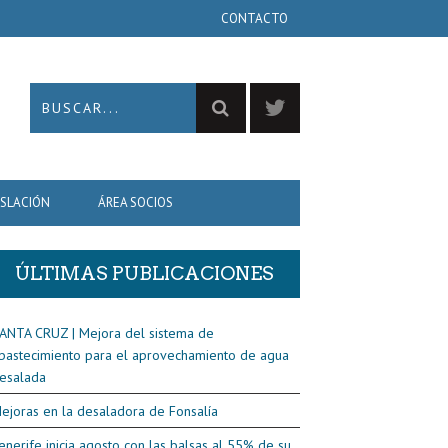
CONTACTO
ISLACIÓN
ÁREA SOCIOS
ÚLTIMAS PUBLICACIONES
ANTA CRUZ | Mejora del sistema de
bastecimiento para el aprovechamiento de agua
esalada
ejoras en la desaladora de Fonsalía
enerife inicia agosto con las balsas al 55% de su