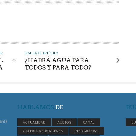
OR
SIGUIENTE ARTÍCULO
L
¿HABRÁ AGUA PARA
A
TODOS Y PARA TODO?
HABLAMOS
DE
BU
Santa
ACTUALIDAD
AUDIOS
CANAL
BU
GALERÍA DE IMÁGENES
INFOGRAFÍAS