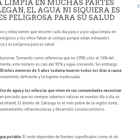
UA LIMPIA EN MUCHAS PARTES
T
GAN, EL AGUA NI SIQUIERA ES
 ES PELIGROSA PARA SU SALUD
s y niñas tienen que recorrer cada día para ir a por agua limpia en
eligroso y los niños faltan al colegio porque están exhaustos.
cia y es peligrosa para su salud.
solucionar. Tomando como referencia que en 1990, sólo el 76% del
ente, este número es casi del 91% y sigue creciendo. Sin embargo
000 niños menores de 5 años todavía mueren todos los días a causa
neamiento deficiente y la higiene inadecuada.
lta de agua y los niños/as que viven en sus comunidades necesitan
 tan preciado que no siempre sabemos valorar en nuestro día a día, es
infantil. El distrito de Zabzugu es el más pobre de la región norte,
 saneamiento, infraestructuras y desarrollo socioeconómico.
agua potable
. El resto dependen de fuentes superficiales como el río