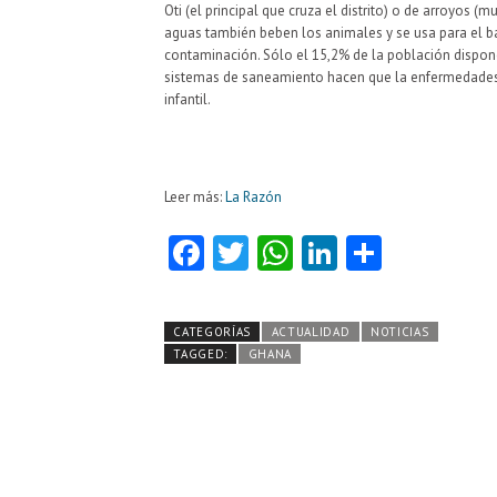
Oti (el principal que cruza el distrito) o de arroyos 
aguas también beben los animales y se usa para el ba
contaminación. Sólo el 15,2% de la población dispon
sistemas de saneamiento hacen que la enfermedades d
infantil.
Leer más:
La Razón
Fa
T
W
Li
C
ce
w
ha
nk
o
b
itt
ts
e
m
CATEGORÍAS
ACTUALIDAD
NOTICIAS
o
er
A
dI
pa
TAGGED:
GHANA
o
p
n
rti
k
p
r