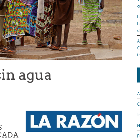
c
L
l
d
A
C
t
sin agua
A
C
I
N
S
CADA
P