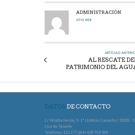
A
ADMINISTRACIÓN
U
SITIO WEB
T
O
R
ARTÍCULO ANTERI
AL RESCATE DE
PATRIMONIO DEL AGU
DATOS
DE CONTACTO
C/ Villalba Hervás, 9 -1º | Edificio Camacho | 38002 · 
Cruz de Tenerife
Telefónos: 822 175 684 | 608 958 069