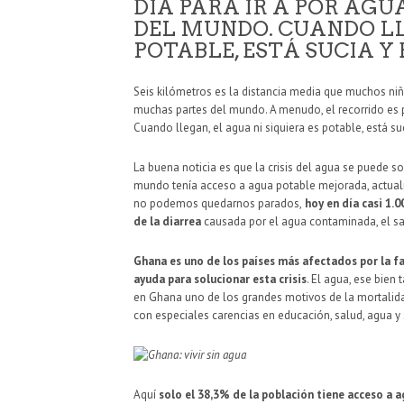
DÍA PARA IR A POR AG
DEL MUNDO. CUANDO LLE
POTABLE, ESTÁ SUCIA Y
Seis kilómetros es la distancia media que muchos niño
muchas partes del mundo. A menudo, el recorrido es p
Cuando llegan, el agua ni siquiera es potable, está su
La buena noticia es que la crisis del agua se puede 
mundo tenía acceso a agua potable mejorada, actualm
no podemos quedarnos parados,
hoy en día casi 1.
de la diarrea
causada por el agua contaminada, el sa
Ghana es uno de los países más afectados por la fa
ayuda para solucionar esta crisis
. El agua, ese bien
en Ghana uno de los grandes motivos de la mortalidad 
con especiales carencias en educación, salud, agua y
Aquí
solo el 38,3% de la población tiene acceso a 