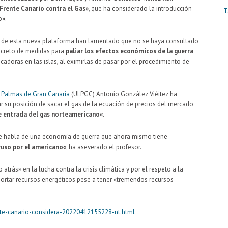
Frente Canario contra el Gas»
, que ha considerado la introducción
T
o»
.
es de esta nueva plataforma han lamentado que no se haya consultado
decreto de medidas para
paliar los efectos económicos de la guerra
icadoras en las islas, al eximirlas de pasar por el procedimiento de
s Palmas de Gran Canaria
(ULPGC) Antonio González Viéitez ha
su posición de sacar el gas de la ecuación de precios del mercado
e entrada del gas norteamer
icano«.
se habla de una economía de guerra que ahora mismo tiene
ruso por el americano«
, ha aseverado el profesor.
 atrás» en la lucha contra la crisis climática y por el respeto a la
portar recursos energéticos pese a tener «tremendos recursos
nte-canario-considera-20220412155228-nt.html