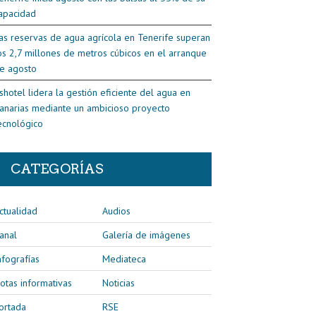
apacidad
as reservas de agua agrícola en Tenerife superan
os 2,7 millones de metros cúbicos en el arranque
e agosto
shotel lidera la gestión eficiente del agua en
anarias mediante un ambicioso proyecto
ecnológico
CATEGORÍAS
ctualidad
Audios
anal
Galería de imágenes
nfografías
Mediateca
otas informativas
Noticias
ortada
RSE