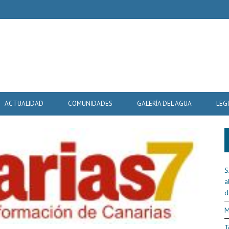
ACTUALIDAD
COMUNIDADES
GALERÍA DEL AGUA
LEG
S
a
d
M
T