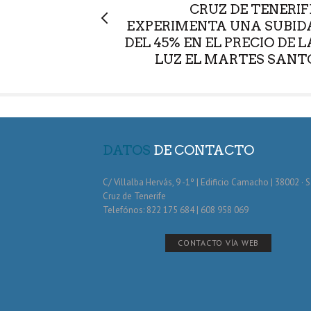
CRUZ DE TENERIF
EXPERIMENTA UNA SUBID
DEL 45% EN EL PRECIO DE L
LUZ EL MARTES SANT
DATOS
DE CONTACTO
C/ Villalba Hervás, 9 -1º | Edificio Camacho | 38002 · 
Cruz de Tenerife
Telefónos: 822 175 684 | 608 958 069
CONTACTO VÍA WEB