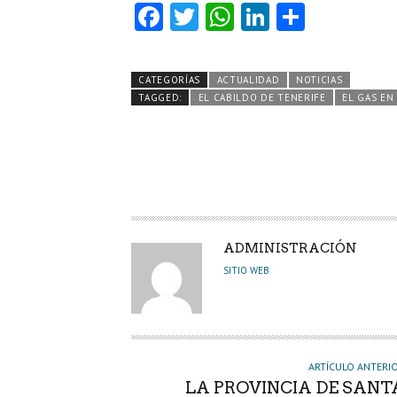
Fa
T
W
Li
C
ce
w
ha
nk
o
b
itt
ts
e
m
CATEGORÍAS
ACTUALIDAD
NOTICIAS
o
er
A
dI
pa
TAGGED:
EL CABILDO DE TENERIFE
EL GAS EN 
o
p
n
rti
k
p
r
A
ADMINISTRACIÓN
U
SITIO WEB
T
O
R
ARTÍCULO ANTERI
LA PROVINCIA DE SANT