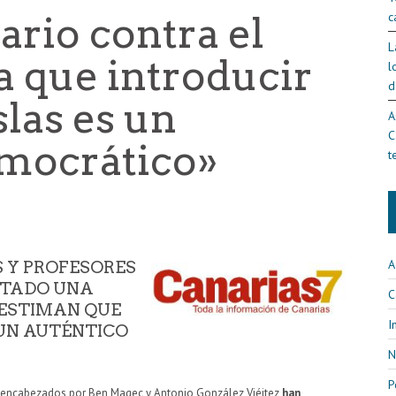
c
ario contra el
L
a que introducir
l
d
slas es un
A
C
emocrático»
t
A
 Y PROFESORES
NTADO UNA
C
ESTIMAN QUE
I
«UN AUTÉNTICO
N
P
os encabezados por Ben Magec y Antonio González Viéitez
han