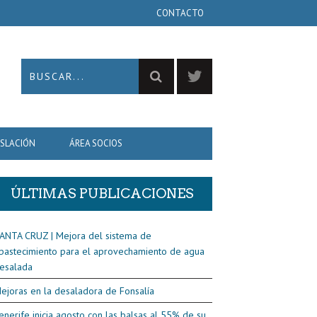
CONTACTO
ISLACIÓN
ÁREA SOCIOS
ÚLTIMAS PUBLICACIONES
ANTA CRUZ | Mejora del sistema de
bastecimiento para el aprovechamiento de agua
esalada
ejoras en la desaladora de Fonsalía
enerife inicia agosto con las balsas al 55% de su