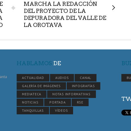
E
MARCHA LA REDACCIÓN
A
DEL PROYECTO DE LA
A
DEPURADORA DEL VALLE DE
O
LA OROTAVA
HABLAMOS
DE
BU
Santa
ACTUALIDAD
AUDIOS
CANAL
BU
GALERÍA DE IMÁGENES
INFOGRAFÍAS
MEDIATECA
NOTAS INFORMATIVAS
TW
NOTICIAS
PORTADA
RSE
TANQUILLAS
VÍDEOS