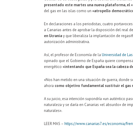
presentado este martes una nueva plataforma, el «
del gas en las islas como un
«atropello democrátic
En declaraciones a los periodistas, cuatro portavoc
a Canarias antes de aprobar la disposición del real 
en Ucrania
y que liberaliza la implantación de regasif
autorización administrativa.
Así, el profesor de Economía de la
Universidad de La
opinado que el Gobierno de España quiere compensar 
energético
«intentando que España sea la cabeza d
«Nos han metido en una situación de guerra, donde 
ahora
como objetivo fundamental sustituir el gas 
A su juicio, esa intención supondría «un auténtico paso
naturaleza y se daría en Canarias «el absurdo» de im
naturales».
LEER MAS –
https://www.canarias7.es/economia/fre